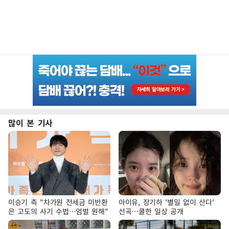
많이 본 기사
이승기 측 "차가원 전세금 미반환
아이유, 장기하 '별일 없이 산다'
은 고도의 사기 수법…엄벌 원해"
선곡…쿨한 일상 공개