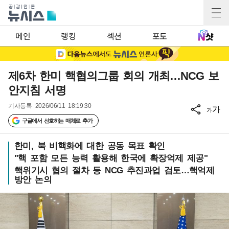
메인
랭킹
섹션
포토
제6차 한미 핵협의그룹 회의 개최…NCG 보
안지침 서명
기사등록
2026/06/11 18:19:30
가
가
구글에서 선호하는 매체로 추가
한미, 북 비핵화에 대한 공동 목표 확인
"핵 포함 모든 능력 활용해 한국에 확장억제 제공"
핵위기시 협의 절차 등 NCG 추진과업 검토…핵억제
방안 논의