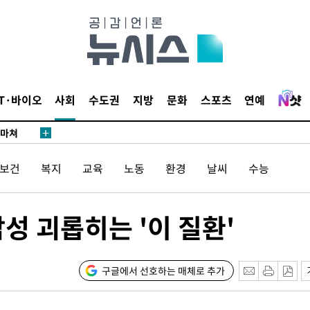
…희망지 못
날씨]
요 선제 대
단
무'
IT·바이오
사회
수도권
지방
문화
스포츠
연예
 마쳐
/보건
복지
교육
노동
환경
날씨
수능
부장 기소
"
성 괴롭히는 '이 질환'
협회
 교수…이
 절차 개시
구글에서 선호하는 매체로 추가
25.3%↑