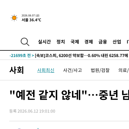
선포
-29626초 전 >
[단독]중수청 지원 검사들, 정원 초과 시 낮은 계급 임용
갈 수도
-27597초 전 >
낮 최고 37도 찜통더위…곳곳 소나기·강원 많은 비[내일
2026.08.07 (금)
서울 36.4℃
-25903초 전 >
SK하이닉스, 용인·청주 팹에 54조 투자…"AI 메모리 수
응"
-22759초 전 >
여자배구 이재영·이다영 자매, 아제르바이잔 투란VC 입
-22012초 전 >
외국인 심판 성 접대 7경기 들여다보니…한국 축구 '5승 2
실시간
정치
국제
경제
금융
산업
-21746초 전 >
[속보]코스닥, 2.86포인트(0.36%) 내린 798.81마감
-21699초 전 >
[속보]코스피, 6200선 약보합…0.60% 내린 6258.77에
-21679초 전 >
[속보]원·달러 환율, 7.7원 내린 1416.1원 마감
사회
사회최신
사건/사고
법원/검찰
의료
-21568초 전 >
[속보] 노원서 40.1도 관측…서울, 2018년 이후 첫 40도
-18658초 전 >
[속보]종합특검, '계엄 수용공간 확보' 신용해 前교정본
-17531초 전 >
외신들도 주목한 韓축구 파문…"국민적 공분에 수사 재개
"예전 같지 않네"…중년 남
-17502초 전 >
11시간 압수수색에 성접대 파문까지…'쑥대밭' 된 축구
-16524초 전 >
[속보]규제합리화위원회 부위원장에 김태유 서울대 공대
병태 후임
등록 2026.06.12 19:01:00
-12882초 전 >
[속보]국힘 윤리위, '돌려차기 발언' 진종오·서범수 징계
-8207초 전 >
[속보] 7월 중국 수출 23.9%↑ 수입 27.5%↑…무역총액 
-5367초 전 >
[속보]'채상병 순직 책임' 임성근, 항소심도 징역 3년