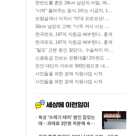
옥상 '쓰레기 테러' 범인 잡았는
데…과태료 3만원 처분에 숙박업
주 허탈