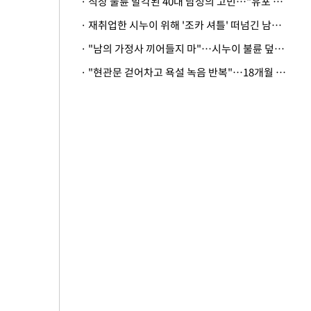
· 직장 불륜 발각된 40대 남성의 고민…"유포 동료 명예훼손·협박죄 고소 가능할까"
· 재취업한 시누이 위해 '조카 셔틀' 떠넘긴 남편…아내 "난 못한다"
· "남의 가정사 끼어들지 마"…시누이 불륜 덮으려는 남편에 억울한 아내
· "현관문 걷어차고 욕설 녹음 반복"…18개월 아기 키우는 집 뒤흔든 '앞집의 비극'