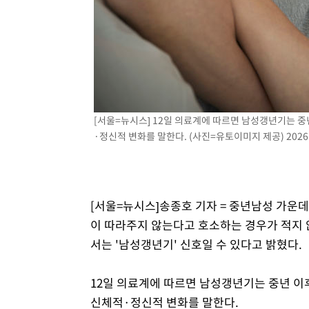
-16544초 전 >
[속보]규제합리화위원회 부위원장에 김태유 서울대 공대
병태 후임
-12902초 전 >
[속보]국힘 윤리위, '돌려차기 발언' 진종오·서범수 징계
-8227초 전 >
[속보] 7월 중국 수출 23.9%↑ 수입 27.5%↑…무역총액 
-5387초 전 >
[속보]'채상병 순직 책임' 임성근, 항소심도 징역 3년
-5253초 전 >
[속보]종합특검, '관저이전 봐주기 감사' 유병호 구속기소
-1853초 전 >
민주 콩고 에볼라환자 4천명 돌파, 4053명 발생 1850명 
[서울=뉴시스] 12일 의료계에 따르면 남성갱년기는 
·정신적 변화를 말한다. (사진=유토이미지 제공) 2026.
[서울=뉴시스]송종호 기자 = 중년남성 가운
이 따라주지 않는다고 호소하는 경우가 적지 
서는 '남성갱년기' 신호일 수 있다고 밝혔다.
12일 의료계에 따르면 남성갱년기는 중년 
신체적·정신적 변화를 말한다.