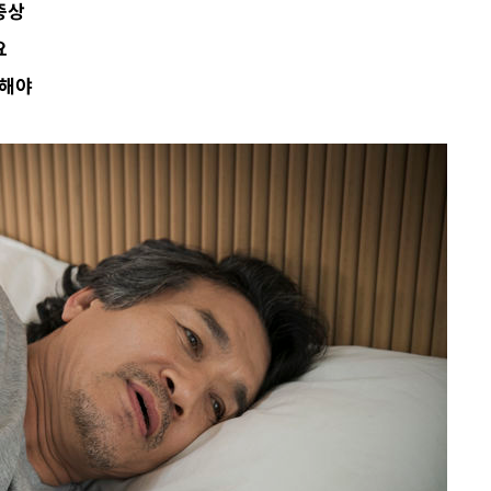
증상
요
사망
피해야
 하향
별재난지역
…희망지 못
날씨]
요 선제 대
단
무'
 마쳐
부장 기소
"
협회