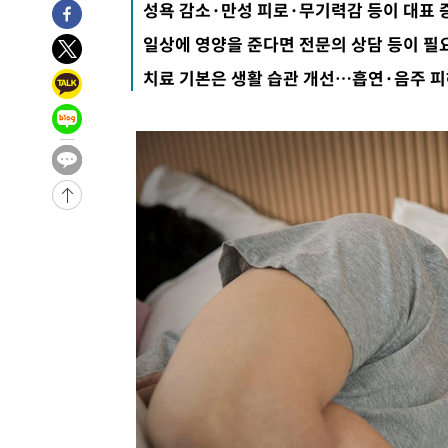
성욕 감소·만성 피로·무기력감 등이 대표 
-5233초 전 >
[속보]종합특검, '관저이전 봐주기 감사' 유병호 구속기소
일상에 영양을 준다면 전문의 상담 등이 필
-1833초 전 >
민주 콩고 에볼라환자 4천명 돌파, 4053명 발생 1850명 
치료 기본은 생활 습관 개선…흡연·음주 
-29719초 전 >
"낮 기온 소폭 하락"…수도권 폭염중대경보, 폭염경보로
-29683초 전 >
[속보]이 대통령, '호우피해' 안동·의성 관할 4개 면 특
선포
-29646초 전 >
[단독]중수청 지원 검사들, 정원 초과 시 낮은 계급 임용
갈 수도
-27617초 전 >
낮 최고 37도 찜통더위…곳곳 소나기·강원 많은 비[내일
-25923초 전 >
SK하이닉스, 용인·청주 팹에 54조 투자…"AI 메모리 수
응"
-22779초 전 >
여자배구 이재영·이다영 자매, 아제르바이잔 투란VC 입
-22032초 전 >
외국인 심판 성 접대 7경기 들여다보니…한국 축구 '5승 2
-21766초 전 >
[속보]코스닥, 2.86포인트(0.36%) 내린 798.81마감
-21719초 전 >
[속보]코스피, 6200선 약보합…0.60% 내린 6258.77에
-21699초 전 >
[속보]원·달러 환율, 7.7원 내린 1416.1원 마감
-21588초 전 >
[속보] 노원서 40.1도 관측…서울, 2018년 이후 첫 40도
-18678초 전 >
[속보]종합특검, '계엄 수용공간 확보' 신용해 前교정본
-17551초 전 >
외신들도 주목한 韓축구 파문…"국민적 공분에 수사 재개
-17522초 전 >
11시간 압수수색에 성접대 파문까지…'쑥대밭' 된 축구