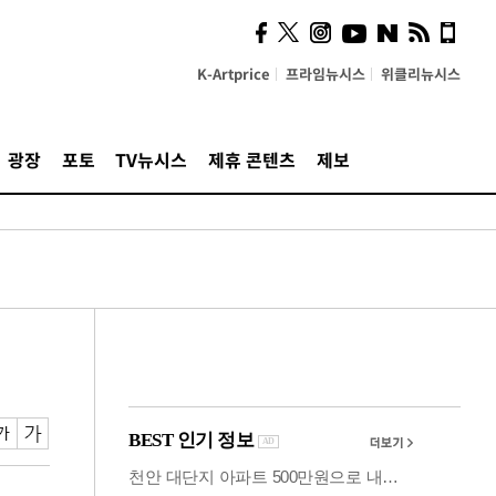
시, 스마트폰 액세서리에
NFC 더했다
K-Artprice
프라임뉴시스
위클리뉴시스
광장
포토
TV뉴시스
제휴 콘텐츠
제보