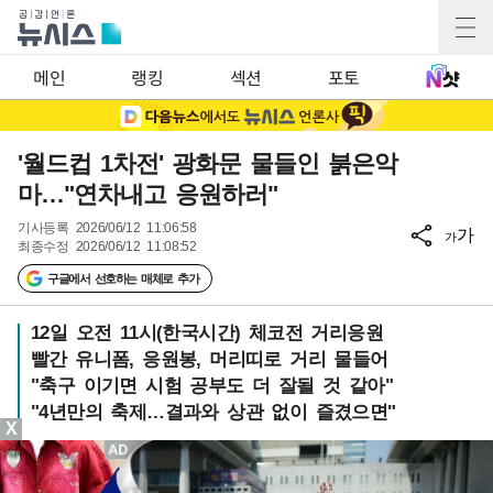
메인
랭킹
섹션
포토
'월드컵 1차전' 광화문 물들인 붉은악
마…"연차내고 응원하러"
기사등록
2026/06/12 11:06:58
가
가
최종수정
2026/06/12 11:08:52
구글에서 선호하는 매체로 추가
12일 오전 11시(한국시간) 체코전 거리응원
빨간 유니폼, 응원봉, 머리띠로 거리 물들어
"축구 이기면 시험 공부도 더 잘될 것 같아"
"4년만의 축제…결과와 상관 없이 즐겼으면"
X