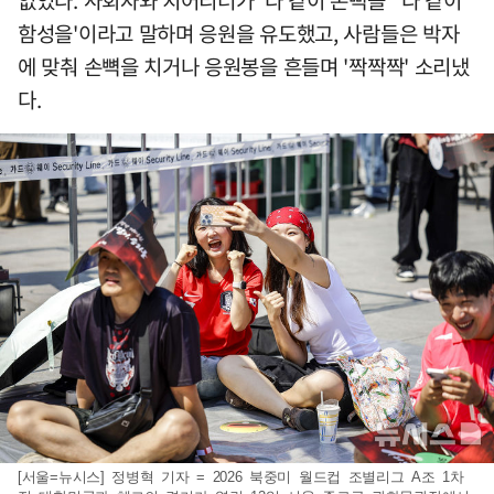
없었다. 사회자와 치어리더가 '다 같이 손뼉을' '다 같이
함성을'이라고 말하며 응원을 유도했고, 사람들은 박자
에 맞춰 손뼉을 치거나 응원봉을 흔들며 '짝짝짝' 소리냈
다.
[서울=뉴시스] 정병혁 기자 = 2026 북중미 월드컵 조별리그 A조 1차