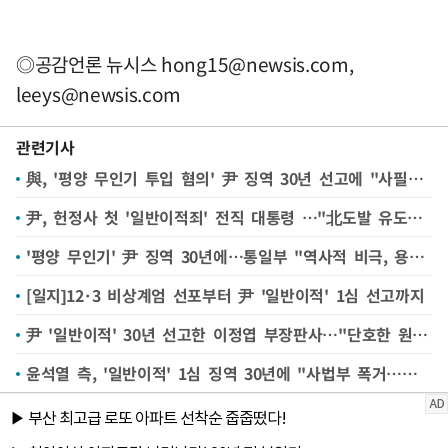
◎공감언론 뉴시스
hong15@newsis.com
,
leeys@newsis.com
관련기사
與, '평양 무인기 투입 혐의' 尹 징역 30년 선고에 "사필귀정"
尹, 헌정사 첫 '일반이적죄' 전직 대통령 …"北도발 유도" 판단
'평양 무인기' 尹 징역 30년에…통일부 "역사적 비극, 용납 불가"
[일지]12·3 비상계엄 선포부터 尹 '일반이적' 1심 선고까지
尹 '일반이적' 30년 선고한 이정엽 부장판사…"단호한 원칙주의자"
윤석열 측, '일반이적' 1심 징역 30년에 "사법부 폭거…항소할 것"