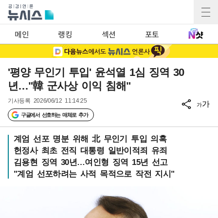
메인
랭킹
섹션
포토
'평양 무인기 투입' 윤석열 1심 징역 30
년…"韓 군사상 이익 침해"
기사등록
2026/06/12 11:14:25
가
가
구글에서 선호하는 매체로 추가
계엄 선포 명분 위해 北 무인기 투입 의혹
헌정사 최초 전직 대통령 일반이적죄 유죄
김용현 징역 30년…여인형 징역 15년 선고
"계엄 선포하려는 사적 목적으로 작전 지시"