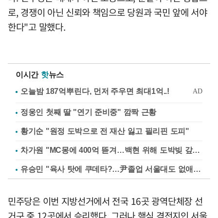
로, 경쟁이 아닌 신뢰와 책임으로 당원과 국민 앞에 서야
한다"고 말했다.
이시간
핫
뉴스
정웅인 첫째 딸 "연기 준비중" 깜짝 근황
황기순 "원정 도박으로 전 재산 잃고 필리핀 도피"
차가원 "MC몽에 400억 뜯겨…백현 위해 도박빚 갚아줘"
유승민 "육사 탓에 쿠데타?…尹졸업 서울대도 없애나"
민주당은 이번 지방선거에서 전국 16곳 광역단체장 선
거구 중 12곳에서 승리했다. 그러나 핵심 격전지인 서울