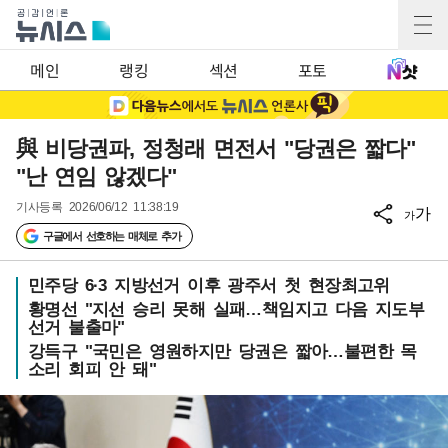
메인
랭킹
섹션
포토
與 비당권파, 정청래 면전서 "당권은 짧다"
"난 연임 않겠다"
기사등록
2026/06/12 11:38:19
가
가
구글에서 선호하는 매체로 추가
민주당 6·3 지방선거 이후 광주서 첫 현장최고위
황명선 "지선 승리 못해 실패…책임지고 다음 지도부
선거 불출마"
강득구 "국민은 영원하지만 당권은 짧아…불편한 목
소리 회피 안 돼"