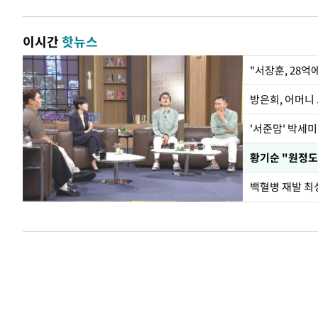
이시간
핫뉴스
"서장훈, 28억
방은희, 어머니 
'서준맘' 박세미
황기순 "원정도
백혈병 재발 최성