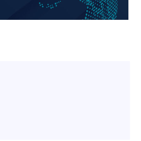
홍서범♥조갑경, 아들 불륜
1
과 후 근황…밝은 미소
선제 대응"
외국인 심판 성 접대 7
2
국 축구 '5승 2무'
SK하이닉스, 주당 375원
3
쳐
분기 중 추가 주주환원 발
[속보]SK하이닉스, 주당 3
4
당…"3분기 중 주주환원 
기소
與 황희 "버스 하우스 제
5
점도 있을 것"
수…이병태
최성원, 백혈병 두 번 투병
6
닌가 싶었다"
[단독]인천 부평구 아파트서
7
모 살해