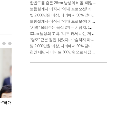
…"국가
홈플러스, 67개 점포 가오픈… 13일 정식 개장
오세훈 서울시장,
환경 점검