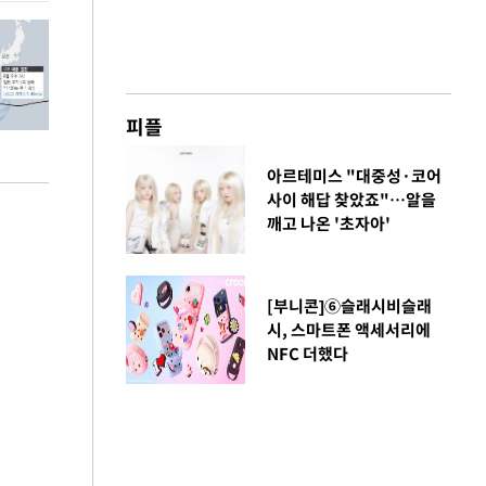
피플
아르테미스 "대중성·코어
사이 해답 찾았죠"…알을
깨고 나온 '초자아'
[부니콘]⑥슬래시비슬래
시, 스마트폰 액세서리에
NFC 더했다