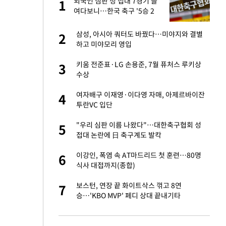
 사
외국인 심판 성 접대 7경기 들
1
1
여다보니…한국 축구 '5승 2
무'
경기 들여다보니…한
삼성, 아시아 쿼터도 바꿨다…미야지와 결별
2
2
하고 미야모리 영입
 분기배당 결정…3
키움 전준표·LG 손용준, 7월 퓨처스 루키상
3
3
표
수상
75원 분기 배
여자배구 이재영·이다영 자매, 아제르바이잔
4
4
방안 확정"
투란VC 입단
안…이동 용이한 장
"우리 심판 이름 나왔다"…대한축구협회 성
5
5
접대 논란에 日 축구계도 발칵
…"배우가 내 길 아
이강인, 폭염 속 AT마드리드 첫 훈련…80명
6
6
식사 대접까지(종합)
 10대가 40대 친
보스턴, 연장 끝 화이트삭스 꺾고 8연
7
7
승…'KBO MVP' 페디 상대 끝내기타