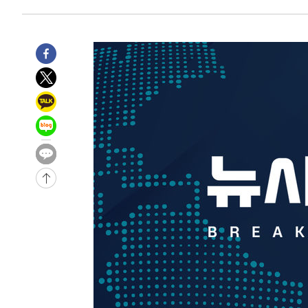
3시간 전 >
[속보]코스피, 6200선 약보합…0.60% 내린 6258.77에 마
3시간 전 >
[속보]원·달러 환율, 7.7원 내린 1416.1원 마감
3시간 전 >
[속보] 노원서 40.1도 관측…서울, 2018년 이후 첫 40도
3시간 전 >
[속보]종합특검, '계엄 수용공간 확보' 신용해 前교정본부장 
4시간 전 >
외신들도 주목한 韓축구 파문…"국민적 공분에 수사 재개"
4시간 전 >
11시간 압수수색에 성접대 파문까지…'쑥대밭' 된 축구협회
4시간 전 >
[속보]규제합리화위원회 부위원장에 김태유 서울대 공대 교
후임
-13834초 전 >
이강인, 폭염 속 AT마드리드 첫 훈련…80명 식사 대접까
-10973초 전 >
미 사업체 일자리, 7월에 2.3만개 순감하고 그 전 2개월 1
하향수정 (2보)
-10421초 전 >
[속보] 미 사업체, 일자리 7월에 2.3만 개 줄어…실업률은
↓
-6284초 전 >
[속보]이 대통령 "부동산 공급 기존 사고방식 매달리지 말
실천"
-5369초 전 >
이란, "오만과 '중앙 단일 루트' 합의…북쪽 인바운드·남
드는 임시"
51분 전 >
"낮 기온 소폭 하락"…수도권 폭염중대경보, 폭염경보로 하향
51분 전 >
[속보]이 대통령, '호우피해' 안동·의성 관할 4개 면 특별재난
52분 전 >
[단독]중수청 지원 검사들, 정원 초과 시 낮은 계급 임용…희망지
도
1시간 전 >
낮 최고 37도 찜통더위…곳곳 소나기·강원 많은 비[내일날씨