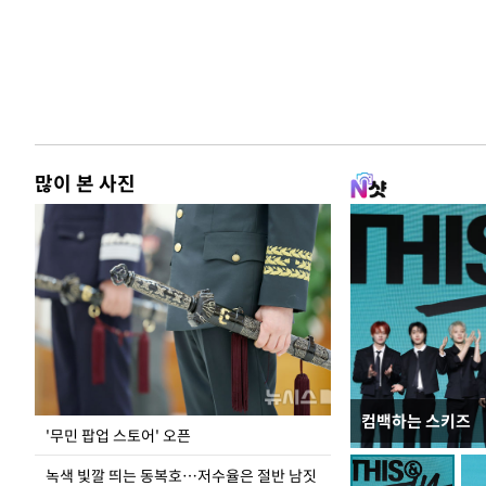
많이 본 사진
컴백하는 스키즈
지석천 뒤덮은 
'무민 팝업 스토어' 오픈
녹색 빛깔 띄는 동복호…저수율은 절반 남짓