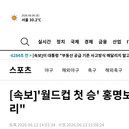
2026.08.08 (토)
서울 30.2℃
4시간 전 >
[속보]규제합리화위원회 부위원장에 김태유 서울대 공대 교
후임
-13834초 전 >
이강인, 폭염 속 AT마드리드 첫 훈련…80명 식사 대접까
-10973초 전 >
미 사업체 일자리, 7월에 2.3만개 순감하고 그 전 2개월 1
실시간
정치
국제
경제
금융
산업
하향수정 (2보)
-10421초 전 >
[속보] 미 사업체, 일자리 7월에 2.3만 개 줄어…실업률은
↓
-6284초 전 >
[속보]이 대통령 "부동산 공급 기존 사고방식 매달리지 말
실천"
-5369초 전 >
이란, "오만과 '중앙 단일 루트' 합의…북쪽 인바운드·남
스포츠
야구
해외야구
축구
해외축구
드는 임시"
51분 전 >
"낮 기온 소폭 하락"…수도권 폭염중대경보, 폭염경보로 하향
51분 전 >
[속보]이 대통령, '호우피해' 안동·의성 관할 4개 면 특별재난
52분 전 >
[단독]중수청 지원 검사들, 정원 초과 시 낮은 계급 임용…희망지
[속보]'월드컵 첫 승' 홍
도
1시간 전 >
낮 최고 37도 찜통더위…곳곳 소나기·강원 많은 비[내일날씨
리"
1시간 전 >
SK하이닉스, 용인·청주 팹에 54조 투자…"AI 메모리 수요 
2시간 전 >
여자배구 이재영·이다영 자매, 아제르바이잔 투란VC 입단
2시간 전 >
외국인 심판 성 접대 7경기 들여다보니…한국 축구 '5승 2무'
등록 2026.06.12 14:03:34
수정 2026.06.12 15:08:24
3시간 전 >
[속보]코스닥, 2.86포인트(0.36%) 내린 798.81마감