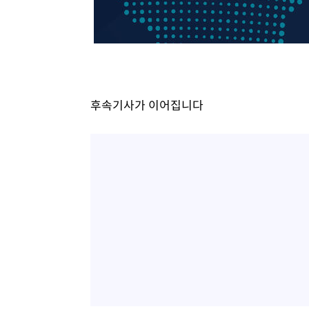
1시간 전 >
SK하이닉스, 용인·청주 팹에 54조 투자…"AI 메모리 수요 
2시간 전 >
여자배구 이재영·이다영 자매, 아제르바이잔 투란VC 입단
2시간 전 >
외국인 심판 성 접대 7경기 들여다보니…한국 축구 '5승 2무'
3시간 전 >
[속보]코스닥, 2.86포인트(0.36%) 내린 798.81마감
3시간 전 >
[속보]코스피, 6200선 약보합…0.60% 내린 6258.77에 마
후속기사가 이어집니다
3시간 전 >
[속보]원·달러 환율, 7.7원 내린 1416.1원 마감
3시간 전 >
[속보] 노원서 40.1도 관측…서울, 2018년 이후 첫 40도
3시간 전 >
[속보]종합특검, '계엄 수용공간 확보' 신용해 前교정본부장 
4시간 전 >
외신들도 주목한 韓축구 파문…"국민적 공분에 수사 재개"
4시간 전 >
11시간 압수수색에 성접대 파문까지…'쑥대밭' 된 축구협회
4시간 전 >
[속보]규제합리화위원회 부위원장에 김태유 서울대 공대 교
후임