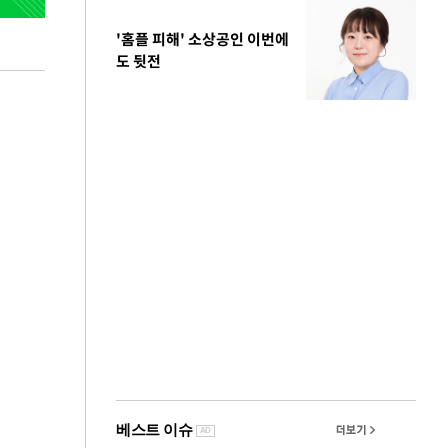
'홈플 피해' 소상공인 이번에
도 뒷전