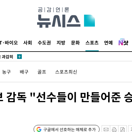
수…이병태
지(종합)
0.3만개
IT·바이오
사회
수도권
지방
문화
스포츠
연예
 4.1%로
고 과감히
쪽 아웃바운
농구
배구
골프
스포츠최신
지역 선포
 못 갈 수
명보 감독 "선수들이 만들어준 
]
선제 대응"
구글에서 선호하는 매체로 추가