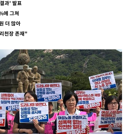
결과' 발표
8%에 그쳐
원 더 많아
리천장 존재"