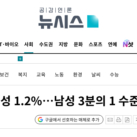
IT·바이오
사회
수도권
지방
문화
스포츠
연예
/보건
복지
교육
노동
환경
날씨
수능
성 1.2%…남성 3분의 1 수
구글에서 선호하는 매체로 추가