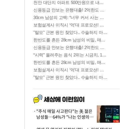
"주식 매일 사고판다"는 美 젊은
남성들…64%가 "나는 인생의
패배자“