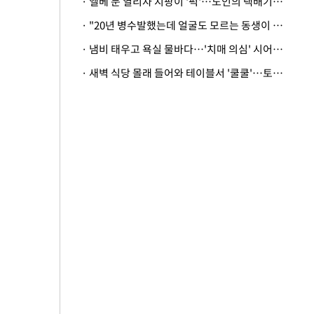
· 엘베 문 열리자 지팡이 '퍽'…노인의 택배기사 폭행 이유
· "20년 병수발했는데 얼굴도 모르는 동생이 유산 절반을"…배다른 형제 상속권 있을까
· 냄비 태우고 욕실 물바다…'치매 의심' 시어머니 검사 권유했다가 '날벼락'
· 새벽 식당 몰래 들어와 테이블서 '쿨쿨'…토사물 남기고 사라진 남성