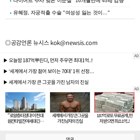
다이어트 주사 맞은 이순실 "10개월만에 45㎏ 감량"
유혜정, 자궁적출 수술 "여성성 잃는 것이…"
◎공감언론 뉴시스
kok@newsis.com
댓글