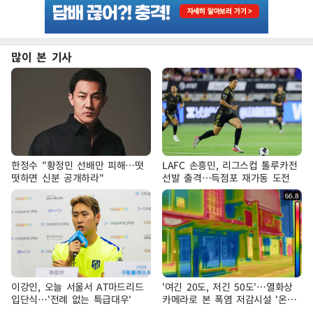
많이 본 기사
한정수 "황정민 선배만 피해…떳
LAFC 손흥민, 리그스컵 톨루카전
떳하면 신분 공개하라"
선발 출격…득점포 재가동 도전
이강인, 오늘 서울서 AT마드리드
'여긴 20도, 저긴 50도'…열화상
입단식…'전례 없는 특급대우'
카메라로 본 폭염 저감시설 '온도
차'