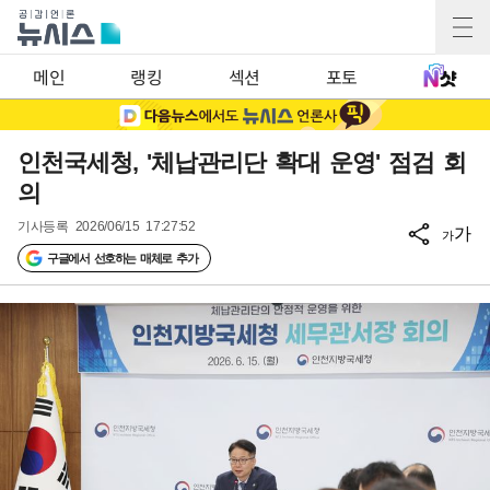
메인
랭킹
섹션
포토
인천국세청, '체납관리단 확대 운영' 점검 회
의
기사등록
2026/06/15 17:27:52
가
가
구글에서 선호하는 매체로 추가