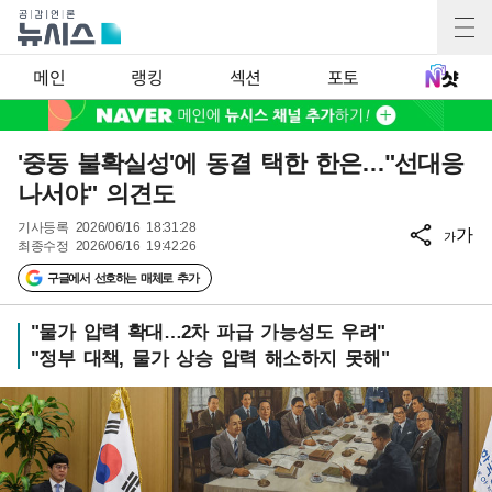
메인
랭킹
섹션
포토
'중동 불확실성'에 동결 택한 한은…"선대응
나서야" 의견도
기사등록
2026/06/16 18:31:28
가
가
최종수정
2026/06/16 19:42:26
구글에서 선호하는 매체로 추가
"물가 압력 확대…2차 파급 가능성도 우려"
"정부 대책, 물가 상승 압력 해소하지 못해"