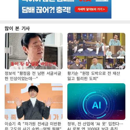
많이 본 기사
정보석 "황정음 전 남편 서글서글
황기순 "원정 도박으로 전 재산
한 인상이었는데…"
잃고 필리핀 도피"
이승기 측 "차가원 전세금 미반환
정부, 전 산업에 'AI 옷' 입힌다…
은 고도의 사기 수법…엄벌 원해"
AI 로봇 연 1000대 보급 추진