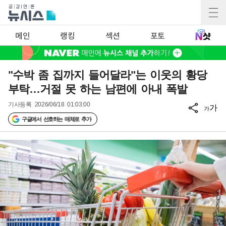
메인
랭킹
섹션
포토
"수박 좀 집까지 들어달라"는 이웃의 황당
부탁…거절 못 하는 남편에 아내 폭발
기사등록
2026/06/18 01:03:00
가
가
구글에서 선호하는 매체로 추가