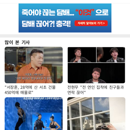
많이 본 기사
"서장훈, 28억에 산 서초 건물
전현무 "전 연인 집착에 친구들과
450억에 매물로"
연락 끊어"