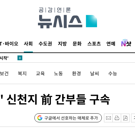
발로 부상
되길"
IT·바이오
사회
수도권
지방
문화
스포츠
연예
시작'
승리…정청래
청래
/보건
복지
교육
노동
환경
날씨
수능
청래 승리
7%·정청래
2%·김민석
혹' 신천지 前 간부들 구속
0.30%
 차에 첫
구글에서 선호하는 매체로 추가
'
(종합)