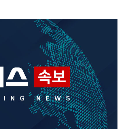
대우'
'온도차'
 밝혀
발로 부상
되길"
시작'
승리…정청래
청래
청래 승리
7%·정청래
2%·김민석
0.30%