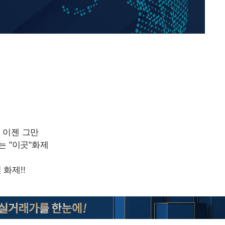
한정수 "황정민 선배만 피
1
해…떳떳하면 신분 공개하
 차에 첫
LAFC 손흥민, 리그스컵 
2
'
격…득점포 재가동 도전
(종합)
이강인, 오늘 서울서 AT
3
식…'전례 없는 특급대우'
대우'
제니, 동거 여부 물음에 
4
'온도차'
웃음
'여긴 20도, 저긴 50도
 밝혀
5
폭염 저감시설 '온도차'
발로 부상
사우디 남서부 아람코 자
6
손흥민, 68분 뛰고 2경기 
7
카에 1-0 승리(종합)