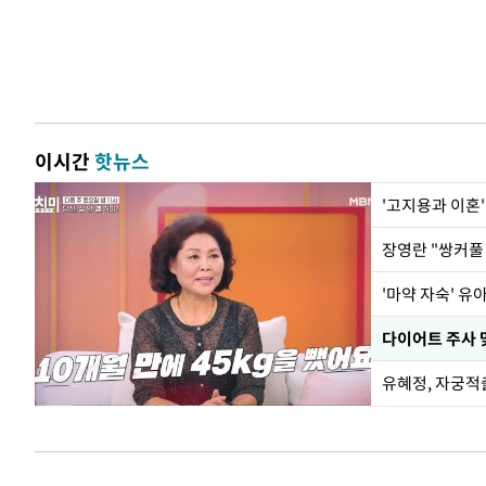
이시간
핫뉴스
'고지용과 이혼'
'마약 자숙' 유
유혜정, 자궁적