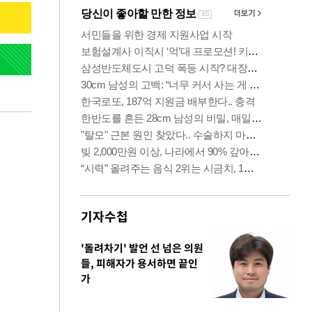
기자수첩
'돌려차기' 발언 선 넘은 의원
들, 피해자가 용서하면 끝인
가