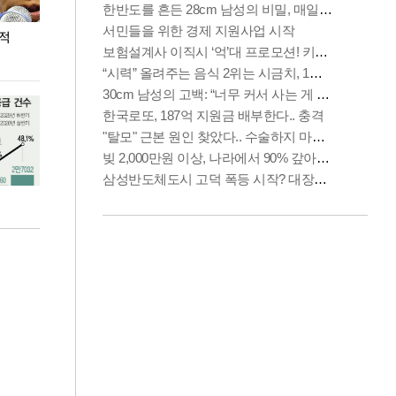
누적
용산·강남·서초 유휴부지까지…세제 이은 '영끌'
폭염 속 주말 풍
공급대책 윤곽