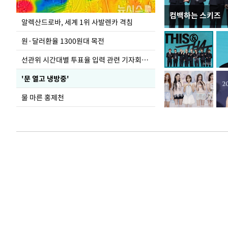
컴백하는 스키즈
극한 폭염에 바닥
알렉산드로바, 세계 1위 사발렌카 격침
도
원·달러환율 1300원대 목전
선관위 시간대별 투표율 입력 관련 기자회견하는 주진우 의원
'문 열고 냉방중'
물 마른 홍제천