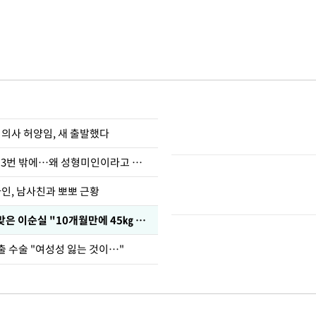
 의사 허양임, 새 출발했다
장영란 "쌍커풀 3번 밖에…왜 성형미인이라고 하냐"
아인, 남사친과 뽀뽀 근황
다이어트 주사 맞은 이순실 "10개월만에 45㎏ 감량"
출 수술 "여성성 잃는 것이…"