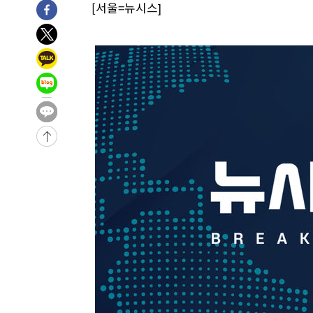
[서울=뉴시스]
-6937초 전 >
'2경기 연속 침묵' 손흥민, 톨루카전 68분만 뛰고 슈팅 0개
-5689초 전 >
이강인, 오늘 서울서 AT마드리드 입단식…'전례 없는 특급
2시간 전 >
'여긴 20도, 저긴 50도'…열화상 카메라로 본 폭염 저감시설 
2시간 전 >
콜롬비아 신임 우파 대통령 취임 하루만에 차량폭탄 폭발 사건
3시간 전 >
튀르키예 외무장관, "메카 3국 방위협정은 이란이 목표 아냐 "
4시간 전 >
이군이 불법 군시설 건설한 레바논 남부에서 레바논군 3명 폭
-31565초 전 >
네타냐후, 트럼프의 가자 평화 2차 15개조 평화안 '거부'
-28161초 전 >
이강인 ATM 입단식에 '상암벌 들썩'…"세계적인 선수 
-27157초 전 >
태풍 돌핀, 중 저장성 타이저우시 해안에 상륙 (1보)
-24503초 전 >
AT마드리드 데뷔 앞둔 이강인, 맨시티전 선발 대신 '벤치 
-23133초 전 >
[속보]與 강원·TK 당원투표 합산 김민석 48.54%로 
44.40%
-22467초 전 >
與 강원·TK 당원투표 합산 김민석 46.01%로 승리…정
44.53%
-22307초 전 >
[속보]與전대 권리당원투표…강원·경북 김민석, 대구 정
-22114초 전 >
[속보]與 당대표 경선, 경북 권리당원 투표 김민석 47.3
45.71%
-22016초 전 >
[속보]與 당대표 경선, 대구 권리당원 투표 정청래 47.8
46.35%
-21813초 전 >
[속보]與 당대표 경선, 강원 권리당원 투표 김민석 승리…5