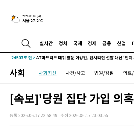
4시간 전 >
이군이 불법 군시설 건설한 레바논 남부에서 레바논군 3명 폭
2026.08.09 (일)
서울 27.2℃
-31565초 전 >
네타냐후, 트럼프의 가자 평화 2차 15개조 평화안 '거부'
-28161초 전 >
이강인 ATM 입단식에 '상암벌 들썩'…"세계적인 선수 
-27157초 전 >
태풍 돌핀, 중 저장성 타이저우시 해안에 상륙 (1보)
실시간
정치
국제
경제
금융
산업
-24503초 전 >
AT마드리드 데뷔 앞둔 이강인, 맨시티전 선발 대신 '벤치 
-23133초 전 >
[속보]與 강원·TK 당원투표 합산 김민석 48.54%로 
44.40%
-22467초 전 >
與 강원·TK 당원투표 합산 김민석 46.01%로 승리…정
사회
사회최신
사건/사고
법원/검찰
의료
44.53%
-22307초 전 >
[속보]與전대 권리당원투표…강원·경북 김민석, 대구 정
-22114초 전 >
[속보]與 당대표 경선, 경북 권리당원 투표 김민석 47.3
45.71%
-22016초 전 >
[속보]與 당대표 경선, 대구 권리당원 투표 정청래 47.8
[속보]'당원 집단 가입 의
46.35%
-21813초 전 >
[속보]與 당대표 경선, 강원 권리당원 투표 김민석 승리…5
득표
-19731초 전 >
"일본축구협회, 대한축구협회 성 접대 의혹 심판 조사"
등록 2026.06.17 22:58:49
수정 2026.06.17 23:03:55
-12373초 전 >
[속보]장은수, KLPGA 제주삼다수 역전 우승…데뷔 10년
정상
-7738초 전 >
"얼마나 더웠으면"…안동 물길공원서 헤엄친 구렁이 '소동
-7665초 전 >
손흥민, 68분 뛰고 2경기 침묵…LAFC, 톨루카에 1-0 승리