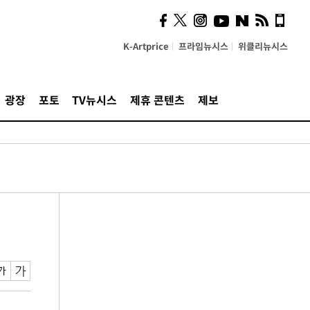
K-Artprice
프라임뉴시스
위클리뉴시스
광장
포토
TV뉴시스
제휴 콘텐츠
제보