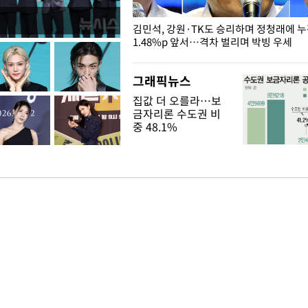
 드러난 홍제천…물고기 떼죽음
김민석, 강원·TK도 승리하며 정청래에 
1.48%p 앞서…격차 벌리며 박빙 우세
그래픽뉴스
집값 더 오를라…보
금자리론 수도권 비
중 48.1%