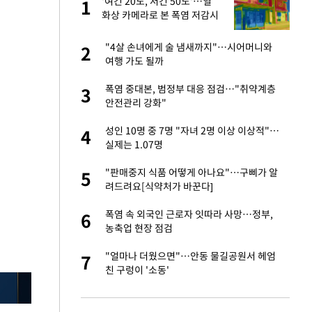
'여긴 20도, 저긴 50도'…열
1
1
라"
화상 카메라로 본 폭염 저감시
설 '온도차'
톨루카전 선발 출
"4살 손녀에게 술 냄새까지"…시어머니와
2
2
여행 가도 될까
마드리드 입단
폭염 중대본, 범정부 대응 점검…"취약계층
3
3
안전관리 강화"
"여기까지만 하자"
성인 10명 중 7명 "자녀 2명 이상 이상적"…
4
4
실제는 1.07명
'…열화상 카메라로 본
"판매중지 식품 어떻게 아나요"…구삐가 알
5
5
려드려요[식약처가 바꾼다]
잔 정유시설서 화재
폭염 속 외국인 근로자 잇따라 사망…정부,
6
6
농축업 현장 점검
침묵…LAFC, 톨루
"얼마나 더웠으면"…안동 물길공원서 헤엄
7
7
친 구렁이 '소동'