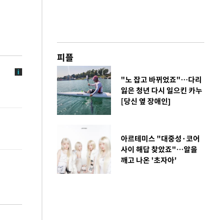
피플
"노 잡고 바뀌었죠"…다리
잃은 청년 다시 일으킨 카누
[당신 옆 장애인]
아르테미스 "대중성·코어
사이 해답 찾았죠"…알을
깨고 나온 '초자아'