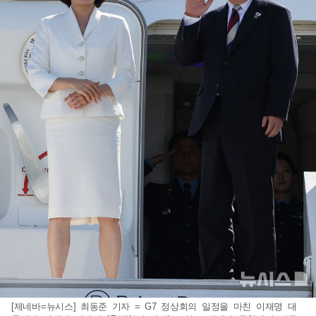
[제네바=뉴시스] 최동준 기자 = G7 정상회의 일정을 마친 이재명 대