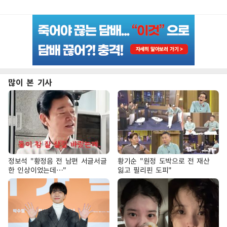
많이 본 기사
정보석 "황정음 전 남편 서글서글
황기순 "원정 도박으로 전 재산
한 인상이었는데…"
잃고 필리핀 도피"