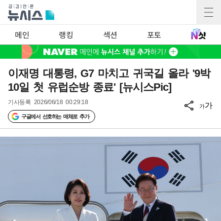
메인
랭킹
섹션
포토
이재명 대통령, G7 마치고 귀국길 올라 '9박
10일 첫 유럽순방 종료' [뉴시스Pic]
기사등록
2026/06/18 00:29:18
가
가
구글에서 선호하는 매체로 추가