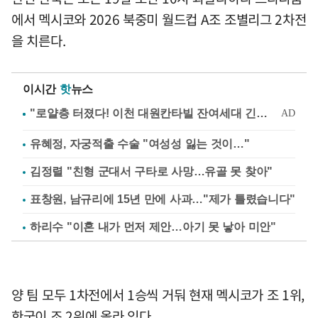
에서 멕시코와 2026 북중미 월드컵 A조 조별리그 2차전
을 치른다.
이시간
핫
뉴스
유혜정, 자궁적출 수술 "여성성 잃는 것이…"
김정렬 "친형 군대서 구타로 사망…유골 못 찾아"
표창원, 남규리에 15년 만에 사과…"제가 틀렸습니다"
하리수 "이혼 내가 먼저 제안…아기 못 낳아 미안"
양 팀 모두 1차전에서 1승씩 거둬 현재 멕시코가 조 1위,
한국이 조 2위에 올라 있다.