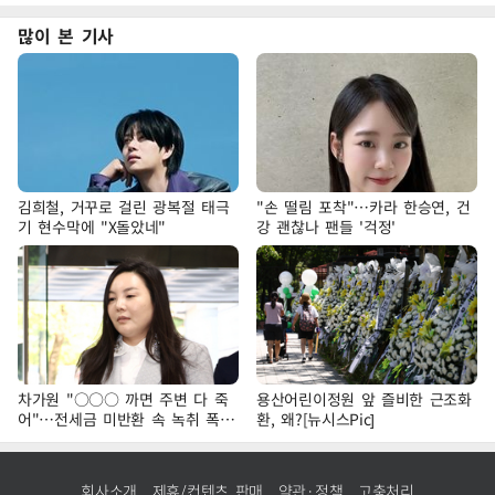
많이 본 기사
김희철, 거꾸로 걸린 광복절 태극
"손 떨림 포착"…카라 한승연, 건
기 현수막에 "X돌았네"
강 괜찮나 팬들 '걱정'
차가원 "○○○ 까면 주변 다 죽
용산어린이정원 앞 즐비한 근조화
어"…전세금 미반환 속 녹취 폭로
환, 왜?[뉴시스Pic]
파장
회사소개
제휴/컨텐츠 판매
약관·정책
고충처리