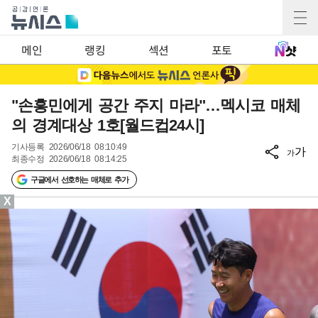
메인
랭킹
섹션
포토
"손흥민에게 공간 주지 마라"…멕시코 매체
의 경계대상 1호[월드컵24시]
기사등록
2026/06/18 08:10:49
가
가
최종수정
2026/06/18 08:14:25
구글에서 선호하는 매체로 추가
X