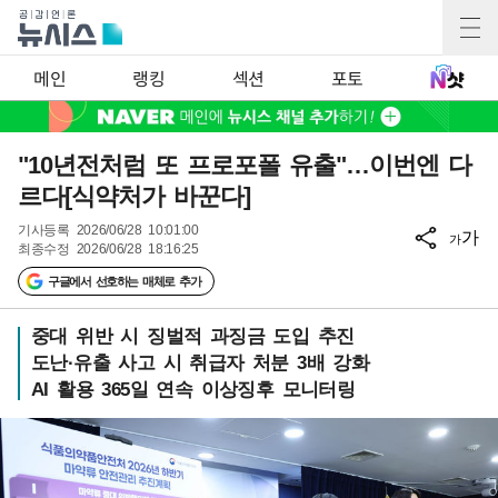
메인
랭킹
섹션
포토
"10년전처럼 또 프로포폴 유출"…이번엔 다
르다[식약처가 바꾼다]
기사등록
2026/06/28 10:01:00
가
가
최종수정
2026/06/28 18:16:25
구글에서 선호하는 매체로 추가
중대 위반 시 징벌적 과징금 도입 추진
도난·유출 사고 시 취급자 처분 3배 강화
AI 활용 365일 연속 이상징후 모니터링