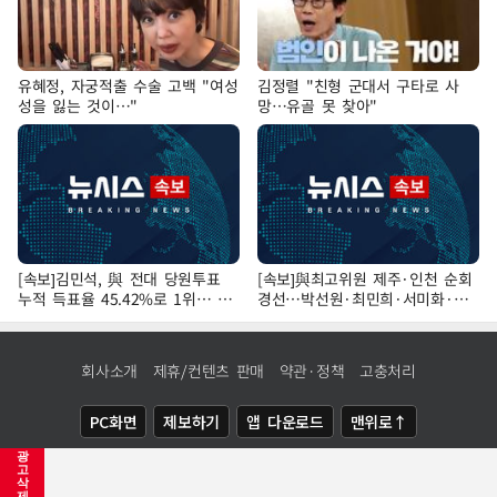
유혜정, 자궁적출 수술 고백 "여성
김정렬 "친형 군대서 구타로 사
성을 잃는 것이…"
망…유골 못 찾아"
[속보]김민석, 與 전대 당원투표
[속보]與최고위원 제주·인천 순회
누적 득표율 45.42%로 1위… 정
경선…박선원·최민희·서미화·한
청래 44.56%
민수·김용 순
회사소개
제휴/컨텐츠 판매
약관·정책
고충처리
PC화면
제보하기
앱 다운로드
맨위로↑
광
COPYRIGHTⓒ
NEWSIS
ALL RIGHTS RESERVED.
고
삭
제