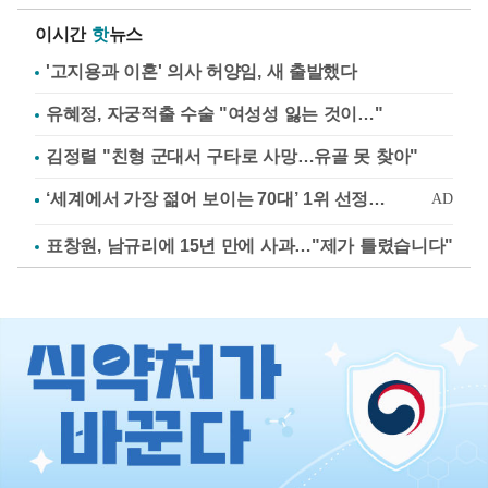
이시간
핫
뉴스
'고지용과 이혼' 의사 허양임, 새 출발했다
유혜정, 자궁적출 수술 "여성성 잃는 것이…"
김정렬 "친형 군대서 구타로 사망…유골 못 찾아"
표창원, 남규리에 15년 만에 사과…"제가 틀렸습니다"