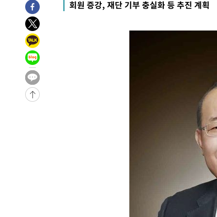
회원 증강, 재단 기부 충실화 등 추진 계획
례 큰 폭발음
-11064초 전 >
[속보]美, 폴리실리콘 수입 규제…파생제품 15% 관세, 1
발효
-9215초 전 >
[속보]트럼프, 美 원정출산 금지 행정명령 서명
-6915초 전 >
[속보] 뉴욕증시, 일제 하락 마감…나스닥 0.06%↓
-30953초 전 >
[속보] 7월 중국 수출 23.9%↑ 수입 27.5%↑…무역총
25.3%↑
-28113초 전 >
[속보]'채상병 순직 책임' 임성근, 항소심도 징역 3년
-27979초 전 >
[속보]종합특검, '관저이전 봐주기 감사' 유병호 구속기소
-24579초 전 >
민주 콩고 에볼라환자 4천명 돌파, 4053명 발생 1850명
-23829초 전 >
[속보]'300억원대 사기 혐의' 차가원 대표 구속 송치
-23023초 전 >
"미 전국적 살모네라 식중독 원인은 멕시코산 할라피뇨"--
-21536초 전 >
[속보]경찰·노동부, HL만도 평택사업장 끼임 사망 관련
-21417초 전 >
[속보]합수본, '투표율 허위 입력' 중앙·서울·경기도 선관
압수수색
-21172초 전 >
[속보]원·달러 환율, 오전 9시 1423.8원
-20968초 전 >
[속보]삼성전자·SK하이닉스 동반 강보합…1%대 상승 
-20954초 전 >
[속보]코스닥, 5.95포인트(0.74%) 상승한 807.62개장
-20922초 전 >
[속보]코스피, 6300선 재탈환…1.09% 오른 6365.07 
-18087초 전 >
시리아 다마스쿠스 교외에서 미니버스 폭발.. 14명 부상, 