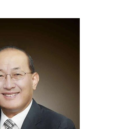
20일 후
액
 사망
 CDC
 압수수색
위 등 9곳
출발
개장
3명은 중