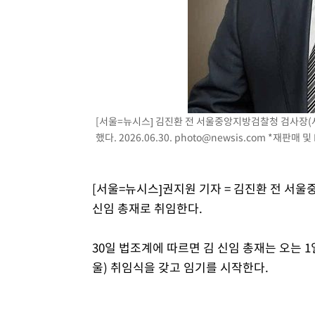
태
-17385초 전 >
입추에도 극한더위…서울 낮 39도 '폭염중대경보'
-12349초 전 >
이란, 호르무즈서 "적국 목표물들"과 대치로 남부 케슘섬
례 큰 폭발음
-11064초 전 >
[속보]美, 폴리실리콘 수입 규제…파생제품 15% 관세, 1
발효
-9215초 전 >
[속보]트럼프, 美 원정출산 금지 행정명령 서명
-6915초 전 >
[속보] 뉴욕증시, 일제 하락 마감…나스닥 0.06%↓
[서울=뉴시스] 김진환 전 서울중앙지방검찰청 검사장(사
했다. 2026.06.30.
photo@newsis.com
*재판매 및 
[서울=뉴시스]권지원 기자 = 김진환 전 서울
신임 총재로 취임한다.
30일 법조계에 따르면 김 신임 총재는 오는 
울) 취임식을 갖고 임기를 시작한다.