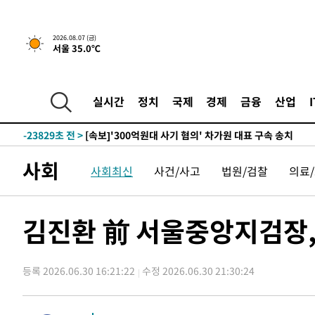
-6915초 전 >
[속보] 뉴욕증시, 일제 하락 마감…나스닥 0.06%↓
-30953초 전 >
[속보] 7월 중국 수출 23.9%↑ 수입 27.5%↑…무역총
2026.08.07 (금)
서울 35.0℃
25.3%↑
-28113초 전 >
[속보]'채상병 순직 책임' 임성근, 항소심도 징역 3년
-27979초 전 >
[속보]종합특검, '관저이전 봐주기 감사' 유병호 구속기소
-24579초 전 >
민주 콩고 에볼라환자 4천명 돌파, 4053명 발생 1850명
실시간
정치
국제
경제
금융
산업
-23829초 전 >
[속보]'300억원대 사기 혐의' 차가원 대표 구속 송치
-23023초 전 >
"미 전국적 살모네라 식중독 원인은 멕시코산 할라피뇨"--
-21536초 전 >
[속보]경찰·노동부, HL만도 평택사업장 끼임 사망 관련
사회
사회최신
사건/사고
법원/검찰
의료
-21417초 전 >
[속보]합수본, '투표율 허위 입력' 중앙·서울·경기도 선관
압수수색
-21172초 전 >
[속보]원·달러 환율, 오전 9시 1423.8원
-20968초 전 >
[속보]삼성전자·SK하이닉스 동반 강보합…1%대 상승 
김진환 前 서울중앙지검장,
-20954초 전 >
[속보]코스닥, 5.95포인트(0.74%) 상승한 807.62개장
-20922초 전 >
[속보]코스피, 6300선 재탈환…1.09% 오른 6365.07 
등록 2026.06.30 16:21:22
수정 2026.06.30 21:30:24
-18087초 전 >
시리아 다마스쿠스 교외에서 미니버스 폭발.. 14명 부상, 
태
-17385초 전 >
입추에도 극한더위…서울 낮 39도 '폭염중대경보'
-12349초 전 >
이란, 호르무즈서 "적국 목표물들"과 대치로 남부 케슘섬