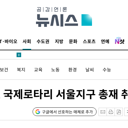
액
 사망
IT·바이오
사회
수도권
지방
문화
스포츠
연예
 CDC
 압수수색
/보건
복지
교육
노동
환경
날씨
수능
위 등 9곳
출발
 국제로타리 서울지구 총재 
개장
3명은 중
구글에서 선호하는 매체로 추가
에서 두차