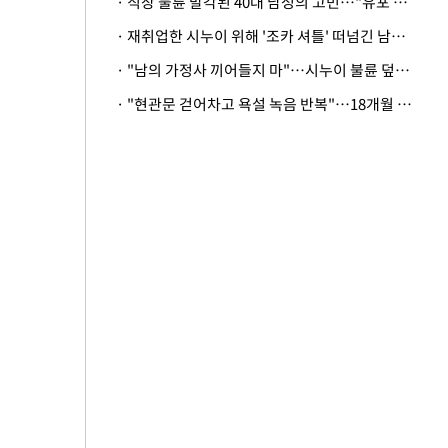
· 직장 불륜 발각된 40대 남성의 고민…"유포 동료 명예훼손·협박죄 고소 가능할까"
· 재취업한 시누이 위해 '조카 셔틀' 떠넘긴 남편…아내 "난 못한다"
· "남의 가정사 끼어들지 마"…시누이 불륜 덮으려는 남편에 억울한 아내
· "현관문 걷어차고 욕설 녹음 반복"…18개월 아기 키우는 집 뒤흔든 '앞집의 비극'