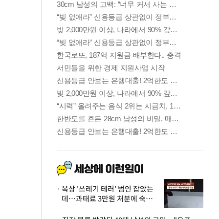
옥상 '쓰레기 테러' 범인 잡았는
데…과태료 3만원 처분에 숙박업
주 허탈