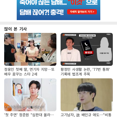
많이 본 기사
정웅인 첫째 딸, 연기자 지망…또
황정민 사생활 논란, '77번 통화'
배우 꿈꾸는 스타 2세
기록에 법조계 주목
'첫 주연' 정준원 "심판대 올라…
고기남자, 故 배인규 애도…"비통