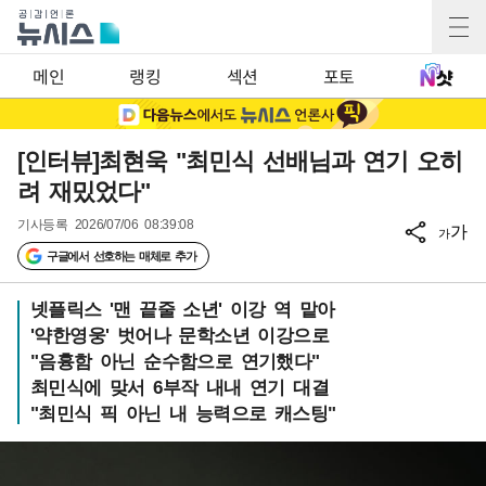
메인
랭킹
섹션
포토
[인터뷰]최현욱 "최민식 선배님과 연기 오히
려 재밌었다"
기사등록
2026/07/06 08:39:08
가
가
구글에서 선호하는 매체로 추가
넷플릭스 '맨 끝줄 소년' 이강 역 맡아
'약한영웅' 벗어나 문학소년 이강으로
"음흉함 아닌 순수함으로 연기했다"
최민식에 맞서 6부작 내내 연기 대결
"최민식 픽 아닌 내 능력으로 캐스팅"