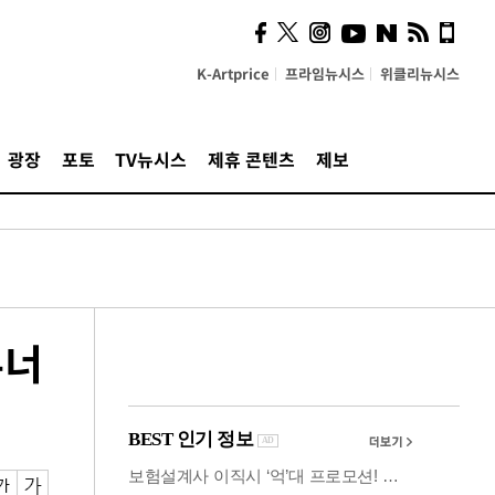
사이 해답 찾았죠"…알을
깨고 나온 '초자아'
K-Artprice
프라임뉴시스
위클리뉴시스
광장
포토
TV뉴시스
제휴 콘텐츠
제보
무너