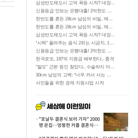
"호날두 결혼식 보러 가자" 2000
명 운집…엉뚱한 커플 결혼식에
'황당'