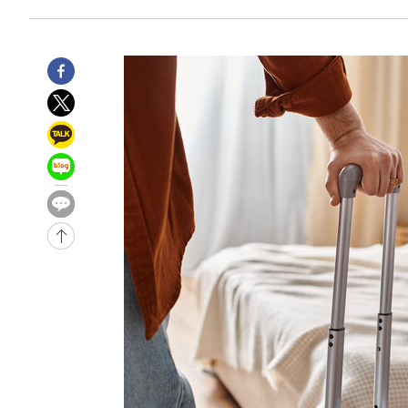
-7527초 전 >
'2경기 연속 침묵' 손흥민, 톨루카전 68분만 뛰고 슈팅 0개
-6279초 전 >
이강인, 오늘 서울서 AT마드리드 입단식…'전례 없는 특급
1시간 전 >
'여긴 20도, 저긴 50도'…열화상 카메라로 본 폭염 저감시설 
2시간 전 >
콜롬비아 신임 우파 대통령 취임 하루만에 차량폭탄 폭발 사건
3시간 전 >
튀르키예 외무장관, "메카 3국 방위협정은 이란이 목표 아냐 "
4시간 전 >
이군이 불법 군시설 건설한 레바논 남부에서 레바논군 3명 폭
-32155초 전 >
네타냐후, 트럼프의 가자 평화 2차 15개조 평화안 '거부'
-28751초 전 >
이강인 ATM 입단식에 '상암벌 들썩'…"세계적인 선수 
-27747초 전 >
태풍 돌핀, 중 저장성 타이저우시 해안에 상륙 (1보)
-25093초 전 >
AT마드리드 데뷔 앞둔 이강인, 맨시티전 선발 대신 '벤치 
-23723초 전 >
[속보]與 강원·TK 당원투표 합산 김민석 48.54%로 
44.40%
-23057초 전 >
與 강원·TK 당원투표 합산 김민석 46.01%로 승리…정
44.53%
-22897초 전 >
[속보]與전대 권리당원투표…강원·경북 김민석, 대구 정
-22704초 전 >
[속보]與 당대표 경선, 경북 권리당원 투표 김민석 47.3
45.71%
-22606초 전 >
[속보]與 당대표 경선, 대구 권리당원 투표 정청래 47.8
46.35%
-22403초 전 >
[속보]與 당대표 경선, 강원 권리당원 투표 김민석 승리…5