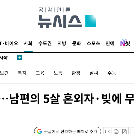
발로 부상
되길"
IT·바이오
사회
수도권
지방
문화
스포츠
연예
시작'
승리…정청래
청래
/보건
복지
교육
노동
환경
날씨
수능
청래 승리
7%·정청래
2%·김민석
"…남편의 5살 혼외자·빚에 
0.30%
 차에 첫
'
구글에서 선호하는 매체로 추가
(종합)