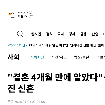
4시간 전 >
이군이 불법 군시설 건설한 레바논 남부에서 레바논군 3명 폭
2026.08.09 (일)
서울 27.8℃
-32155초 전 >
네타냐후, 트럼프의 가자 평화 2차 15개조 평화안 '거부'
-28751초 전 >
이강인 ATM 입단식에 '상암벌 들썩'…"세계적인 선수 
-27747초 전 >
태풍 돌핀, 중 저장성 타이저우시 해안에 상륙 (1보)
실시간
정치
국제
경제
금융
산업
-25093초 전 >
AT마드리드 데뷔 앞둔 이강인, 맨시티전 선발 대신 '벤치 
-23723초 전 >
[속보]與 강원·TK 당원투표 합산 김민석 48.54%로 
44.40%
-23057초 전 >
與 강원·TK 당원투표 합산 김민석 46.01%로 승리…정
사회
사회최신
사건/사고
법원/검찰
의료
44.53%
-22897초 전 >
[속보]與전대 권리당원투표…강원·경북 김민석, 대구 정
-22704초 전 >
[속보]與 당대표 경선, 경북 권리당원 투표 김민석 47.3
45.71%
-22606초 전 >
[속보]與 당대표 경선, 대구 권리당원 투표 정청래 47.8
"결혼 4개월 만에 알았다
46.35%
-22403초 전 >
[속보]與 당대표 경선, 강원 권리당원 투표 김민석 승리…5
득표
진 신혼
-20321초 전 >
"일본축구협회, 대한축구협회 성 접대 의혹 심판 조사"
-12963초 전 >
[속보]장은수, KLPGA 제주삼다수 역전 우승…데뷔 10년
정상
-8328초 전 >
"얼마나 더웠으면"…안동 물길공원서 헤엄친 구렁이 '소동
등록 2026.07.08 00:04:00
-8255초 전 >
손흥민, 68분 뛰고 2경기 침묵…LAFC, 톨루카에 1-0 승리