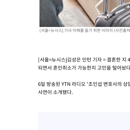
득표
-20321초 전 >
"일본축구협회, 대한축구협회 성 접대 의혹 심판 조사"
-12963초 전 >
[속보]장은수, KLPGA 제주삼다수 역전 우승…데뷔 10년
정상
-8328초 전 >
"얼마나 더웠으면"…안동 물길공원서 헤엄친 구렁이 '소동
[서울=뉴시스] 기사 이해를 돕기 위한 이미지 (사진출처: 
-8255초 전 >
손흥민, 68분 뛰고 2경기 침묵…LAFC, 톨루카에 1-0 승리
-7527초 전 >
'2경기 연속 침묵' 손흥민, 톨루카전 68분만 뛰고 슈팅 0개
-6279초 전 >
이강인, 오늘 서울서 AT마드리드 입단식…'전례 없는 특급
1시간 전 >
'여긴 20도, 저긴 50도'…열화상 카메라로 본 폭염 저감시설 
[서울=뉴시스]김성은 인턴 기자 = 결혼한 지
2시간 전 >
콜롬비아 신임 우파 대통령 취임 하루만에 차량폭탄 폭발 사건
되면서 혼인취소가 가능한지 고민을 털어놨다
3시간 전 >
튀르키예 외무장관, "메카 3국 방위협정은 이란이 목표 아냐 "
4시간 전 >
이군이 불법 군시설 건설한 레바논 남부에서 레바논군 3명 폭
6일 방송된 YTN 라디오 '조인섭 변호사의 
사연이 소개됐다.