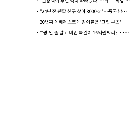
· "관광객이 뿌린 먹이 따라왔나"…日 '토끼섬' 멧돼지, 토끼까지 사냥
· "24년 전 펜팔 친구 찾아 3000㎞"…중국 남성 사연에 '뭉클'
· 30년째 에베레스트에 얼어붙은 '그린 부츠'…드디어 가족 품으로
· "'꽝'인 줄 알고 버린 복권이 16억원짜리?"…극적으로 되찾은 사연