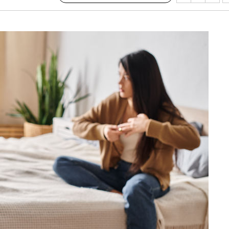
대우'
'온도차'
 밝혀
발로 부상
되길"
시작'
승리…정청래
청래
청래 승리
7%·정청래
2%·김민석
0.30%