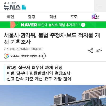
메인
랭킹
섹션
포토
서울시·권익위, 불법 주정차·보도 적치물 개
선 기획조사
기사등록
2026/07/08 08:30:00
가
가
구글에서 선호하는 매체로 추가
971명 설문서 최우선 과제 선정
이번 달부터 민원빈발지역 현장조사
신고·단속 기준 개선 요구 가장 많아