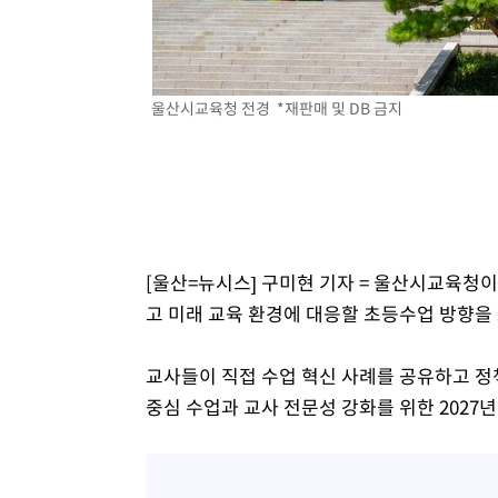
-12277초 전 >
손흥민, 5경기 연속골 실패…LAFC는 승부차기 끝 과달
-4878초 전 >
내일까지 39도 '펄펄'…기상청 "태풍 지나며 폭염 잠시 꺾
-4515초 전 >
트럼프, 한국계 진보 주지사 후보 맹공…"공산주의가 최대
울산시교육청 전경 *재판매 및 DB 금지
-4493초 전 >
"美간섭에 합의 지연"…트럼프, '이란 호르무즈 통제권' 
-1013초 전 >
[속보]산업장관 "李정부, 원전 반대 안해…안정 전력 위해
4분 전 >
[속보]경찰, '홍명보 선임 논란' 대한축구협회·축구회관 등 압
[울산=뉴시스] 구미현 기자 = 울산시교육청
고 미래 교육 환경에 대응할 초등수업 방향을
교사들이 직접 수업 혁신 사례를 공유하고 정
중심 수업과 교사 전문성 강화를 위한 2027