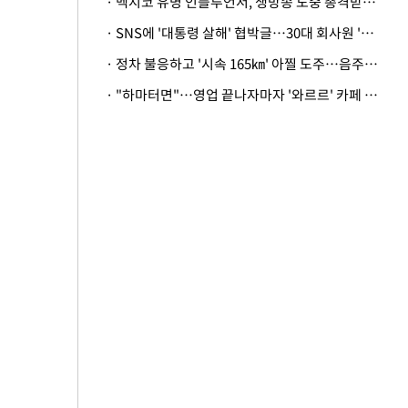
· 멕시코 유명 인플루언서, 생방송 도중 총격받아 사망
· SNS에 '대통령 살해' 협박글…30대 회사원 '불구속 송치'
· 정차 불응하고 '시속 165㎞' 아찔 도주…음주운전자 체포
· "하마터면"…영업 끝나자마자 '와르르' 카페 테라스 덮친 대리석 외벽