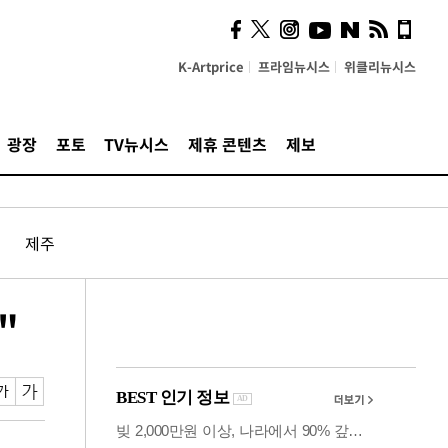
의견, 국토부·LH에 충실히
전달할 것"
K-Artprice
프라임뉴시스
위클리뉴시스
광장
포토
TV뉴시스
제휴 콘텐츠
제보
제주
"