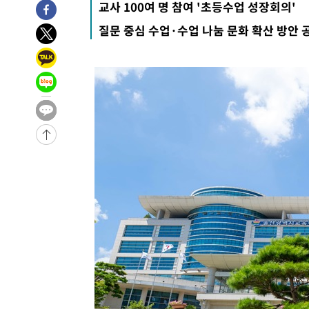
교사 100여 명 참여 '초등수업 성장회의'
-993초 전 >
[속보]산업장관 "李정부, 원전 반대 안해…안정 전력 위해 
질문 중심 수업·수업 나눔 문화 확산 방안 
5분 전 >
[속보]경찰, '홍명보 선임 논란' 대한축구협회·축구회관 등 압
-25913초 전 >
[속보]합참 "北 발사체는 단거리탄도미사일…감시·경계
화"
-25661초 전 >
日방위성, 北이 동해로 쏜 발사체는 탄도미사일 가능성
-24091초 전 >
[속보] SKT, 에이닷 서비스 장애 발생…"원인 파악 중"
-23497초 전 >
[속보]합참 "북, 동해상으로 미상 발사체 발사"
-22893초 전 >
'낮 최고 39도' 불볕더위…한밤 열대야도 계속[내일날씨]
-22852초 전 >
[속보]7~9일 프로야구 3연전도 폭염 취소…11일 재개
-22514초 전 >
"韓 외환시장 개입 관측 배경엔 美의 대한국 무역적자 있
-22341초 전 >
'월드컵 탈락 후폭풍' 축구협회…초유의 압수수색에 '충격
-22181초 전 >
서울 낮 37.9도, 올여름 최고치 경신…영등포 순간 '40도
-21743초 전 >
[속보]종합특검, 대검 추가 압수수색…내란 중요임무종사
-17838초 전 >
[속보]코스닥, 800p 회복…0.26% 오른 801.67 마감
-17768초 전 >
[속보]코스피, 301.88포인트(4.58%) 내린 6296.38 마
-17633초 전 >
[속보]원·달러 환율, 0.7원 내린 1423.8원 마감
-15232초 전 >
"여기 떨어졌다"…다누리, 스페이스X 로켓 달 충돌 흔적