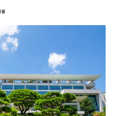
불가피"
공유
수수색
태세 강
어"
·당황'
'
 혐의
감
 포착