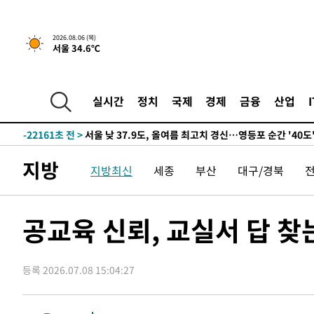
-24071초 전 >
[속보] SKT, 에이닷 서비스 장애 발생…"원인 파악 중"
-23477초 전 >
[속보]합참 "북, 동해상으로 미상 발사체 발사"
2026.08.06 (목)
서울 34.6℃
-22873초 전 >
'낮 최고 39도' 불볕더위…한밤 열대야도 계속[내일날씨]
-22832초 전 >
[속보]7~9일 프로야구 3연전도 폭염 취소…11일 재개
-22494초 전 >
"韓 외환시장 개입 관측 배경엔 美의 대한국 무역적자 있
실시간
정치
국제
경제
금융
산업
-22321초 전 >
'월드컵 탈락 후폭풍' 축구협회…초유의 압수수색에 '충격
-22161초 전 >
서울 낮 37.9도, 올여름 최고치 경신…영등포 순간 '40도
-21723초 전 >
[속보]종합특검, 대검 추가 압수수색…내란 중요임무종사
지방
지방최신
세종
부산
대구/경북
-17818초 전 >
[속보]코스닥, 800p 회복…0.26% 오른 801.67 마감
-17748초 전 >
[속보]코스피, 301.88포인트(4.58%) 내린 6296.38 마
-17613초 전 >
[속보]원·달러 환율, 0.7원 내린 1423.8원 마감
공교육 신뢰, 교실서 답 
-15212초 전 >
"여기 떨어졌다"…다누리, 스페이스X 로켓 달 충돌 흔적
-12257초 전 >
손흥민, 5경기 연속골 실패…LAFC는 승부차기 끝 과달
등록 2026.07.08 15:04:27
-4858초 전 >
내일까지 39도 '펄펄'…기상청 "태풍 지나며 폭염 잠시 꺾
-4495초 전 >
트럼프, 한국계 진보 주지사 후보 맹공…"공산주의가 최대
-4473초 전 >
"美간섭에 합의 지연"…트럼프, '이란 호르무즈 통제권' 