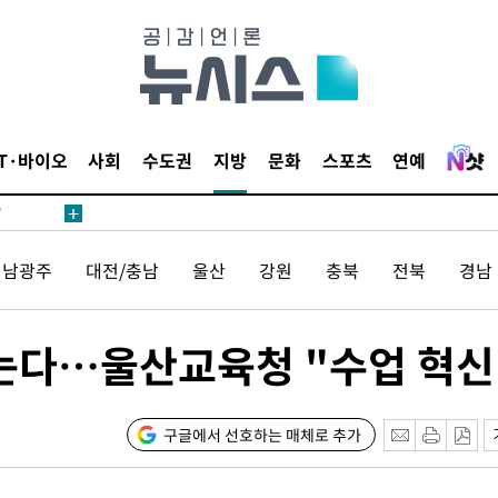
어"
IT·바이오
사회
수도권
지방
문화
스포츠
연예
·당황'
'
 혐의
전남광주
대전/충남
울산
강원
충북
전북
경남
감
찾는다…울산교육청 "수업 혁신
 포착
라하라 격파
인다"
구글에서 선호하는 매체로 추가
 위협"
수용할까