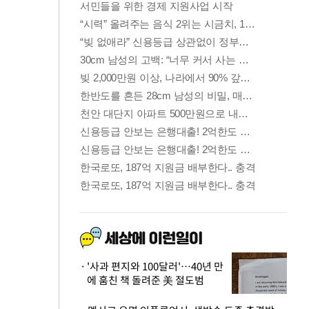
'사과 편지와 100달러'…40년 만
에 훔친 책 돌려준 美 절도범