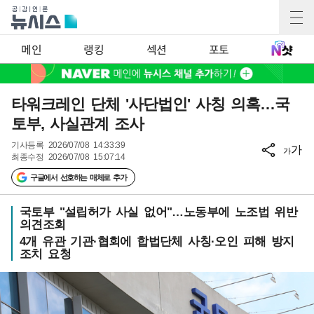
메인
랭킹
섹션
포토
타워크레인 단체 '사단법인' 사칭 의혹…국
토부, 사실관계 조사
기사등록
2026/07/08 14:33:39
가
가
최종수정
2026/07/08 15:07:14
구글에서 선호하는 매체로 추가
국토부 "설립허가 사실 없어"…노동부에 노조법 위반
의견조회
4개 유관 기관·협회에 합법단체 사칭·오인 피해 방지
조치 요청