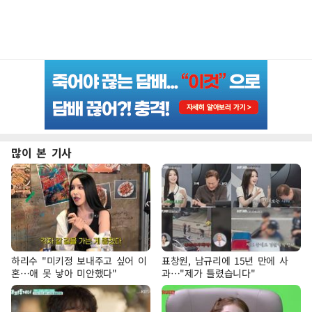
많이 본 기사
하리수 "미키정 보내주고 싶어 이
표창원, 남규리에 15년 만에 사
혼…애 못 낳아 미안했다"
과…"제가 틀렸습니다"