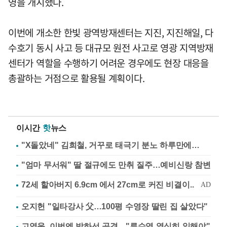
영을 개시했다.
이번에 개소한 한빛 광역방재센터는 지진, 지진해일, 다
수호기 동시 사고 등 대규모 원전 사고로 영광 지역방재
센터가 역할을 수행하기 어려운 경우에도 현장 대응을
총괄하는 거점으로 활용될 계획이다.
이시간
핫
뉴스
"X돌았네" 김희철, 거꾸로 태극기 분노 하루만에…
"엄마 무서워" 딸 절규에도 만취 질주…예비신랑 참변
오지헌 "일타강사 父…100평 수영장 딸린 집 살았다"
고영욱, 이번엔 박하선 공격…"류수영 열심히 일해야"