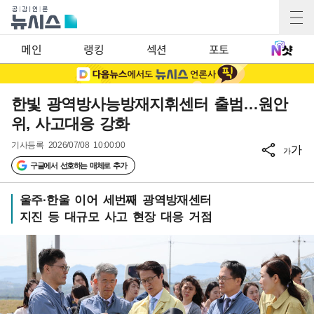
메인
랭킹
섹션
포토
한빛 광역방사능방재지휘센터 출범…원안
위, 사고대응 강화
기사등록
2026/07/08 10:00:00
가
가
구글에서 선호하는 매체로 추가
울주·한울 이어 세번째 광역방재센터
지진 등 대규모 사고 현장 대응 거점