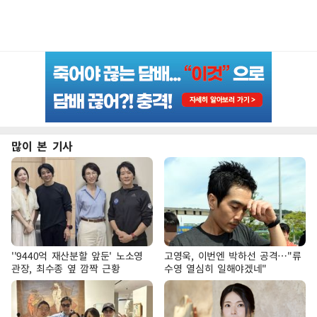
많이 본 기사
''9440억 재산분할 앞둔' 노소영
고영욱, 이번엔 박하선 공격…"류
관장, 최수종 옆 깜짝 근황
수영 열심히 일해야겠네"