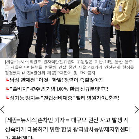
[세종=뉴시스]최원호 원자력안전위원회 위원장은 지난 19일 울산 울주
군 새울원자력본부를 방문해 건설 중인 새울 4호기의 안전규제 현장을
점검했다.(사진=원안위 제공) *재판매 및 DB 금지
[세종=뉴시스]손차민 기자 = 대규모 원전 사고 발생 시
신속하게 대응하기 위한 한빛 광역방사능방재지휘센터
가 출범했다.