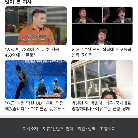
많이 본 기사
"서장훈, 28억에 산 서초 건물
전현무 "전 연인 집착에 친구들과
450억에 매물로"
연락 끊어"
"여군 지원 막힌 UDT 훈련 직접
박찬민 딸 박민하, 배우·국가대표
해봤습니다"…707 출신 女유튜버
병행하더니…여유로운 근황 공개
'완벽 소화'
회사소개
제휴/컨텐츠 판매
약관·정책
고충처리