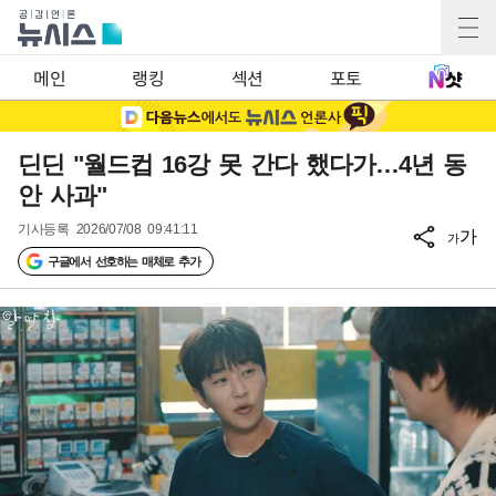
메인
랭킹
섹션
포토
딘딘 "월드컵 16강 못 간다 했다가…4년 동
안 사과"
기사등록
2026/07/08 09:41:11
가
가
구글에서 선호하는 매체로 추가