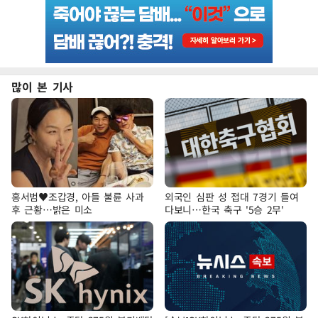
많이 본 기사
홍서범♥조갑경, 아들 불륜 사과
외국인 심판 성 접대 7경기 들여
후 근황…밝은 미소
다보니…한국 축구 '5승 2무'