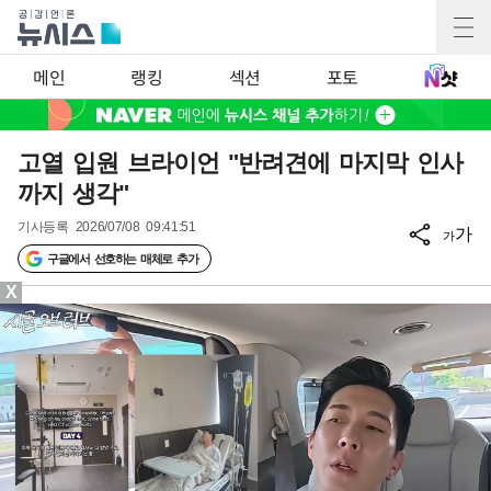
메인
랭킹
섹션
포토
고열 입원 브라이언 "반려견에 마지막 인사
까지 생각"
기사등록
2026/07/08 09:41:51
가
가
구글에서 선호하는 매체로 추가
X