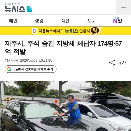
메인
랭킹
섹션
포토
제주시, 주식 숨긴 지방세 체납자 174명·57
억 적발
기사등록
2026/07/08 10:21:30
가
가
구글에서 선호하는 매체로 추가