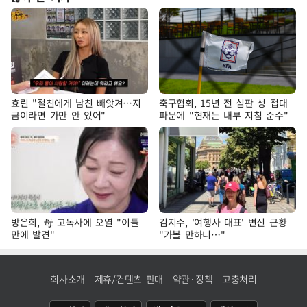
효린 "절친에게 남친 빼앗겨…지
축구협회, 15년 전 심판 성 접대
금이라면 가만 안 있어"
파문에 "현재는 내부 지침 준수"
방은희, 母 고독사에 오열 "이틀
김지수, '여행사 대표' 변신 근황
만에 발견"
"가볼 만하니…"
회사소개
제휴/컨텐츠 판매
약관·정책
고충처리