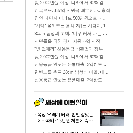
옥상 '쓰레기 테러' 범인 잡았는
데…과태료 3만원 처분에 숙박업
주 허탈