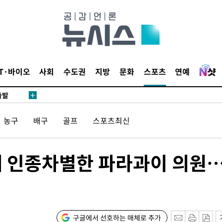
 압수수색
위 등 9곳
IT·바이오
사회
수도권
지방
문화
스포츠
연예
출발
농구
배구
골프
스포츠최신
개장
3명은 중
페 인종차별한 파라과이 의원
에서 두차
20일 후
구글에서 선호하는 매체로 추가
 압수수색