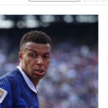
위 등 9곳
출발
개장
3명은 중
에서 두차
20일 후