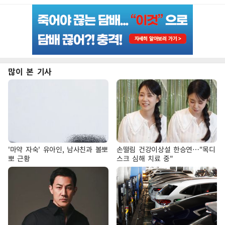
많이 본 기사
'마약 자숙' 유아인, 남사친과 볼뽀
손떨림 건강이상설 한승연…"목디
뽀 근황
스크 심해 치료 중"