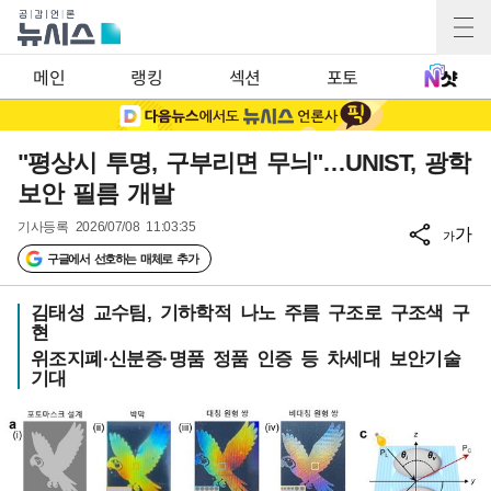
메인
랭킹
섹션
포토
"평상시 투명, 구부리면 무늬"…UNIST, 광학
보안 필름 개발
기사등록
2026/07/08 11:03:35
가
가
구글에서 선호하는 매체로 추가
김태성 교수팀, 기하학적 나노 주름 구조로 구조색 구
현
위조지폐·신분증·명품 정품 인증 등 차세대 보안기술
기대