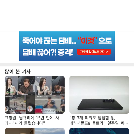
많이 본 기사
표창원, 남규리에 15년 만에 사
"창 3개 띄워도 답답함 없
과…"제가 틀렸습니다"
네"…'폴드8 울트라', 일주일 써보
니