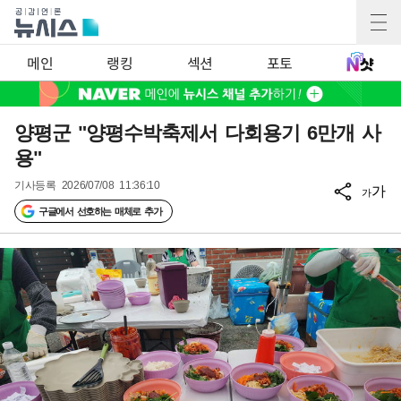
메인
랭킹
섹션
포토
양평군 "양평수박축제서 다회용기 6만개 사
용"
기사등록
2026/07/08 11:36:10
가
가
구글에서 선호하는 매체로 추가