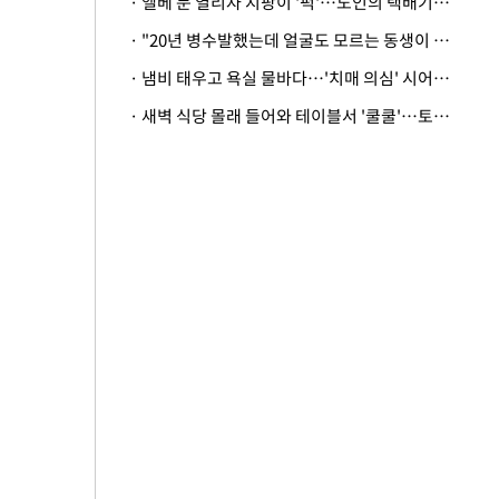
· 엘베 문 열리자 지팡이 '퍽'…노인의 택배기사 폭행 이유
· "20년 병수발했는데 얼굴도 모르는 동생이 유산 절반을"…배다른 형제 상속권 있을까
· 냄비 태우고 욕실 물바다…'치매 의심' 시어머니 검사 권유했다가 '날벼락'
· 새벽 식당 몰래 들어와 테이블서 '쿨쿨'…토사물 남기고 사라진 남성