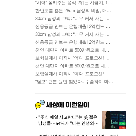
"주식 매일 사고판다"는 美 젊은
남성들…64%가 "나는 인생의
패배자“