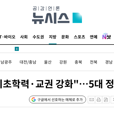
IT·바이오
사회
수도권
지방
문화
스포츠
연예
전남광주
대전/충남
울산
강원
충북
전북
경남
·기초학력·교권 강화"…5대 
구글에서 선호하는 매체로 추가