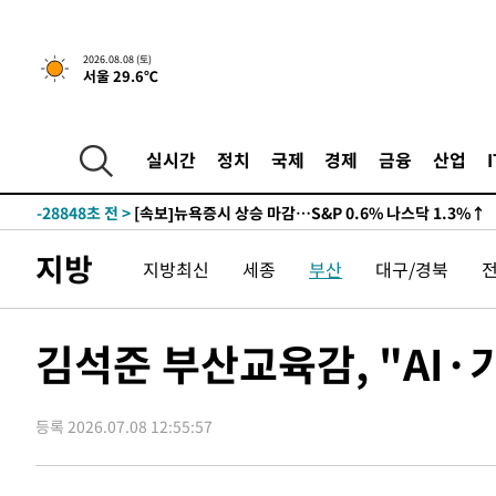
2026.08.08 (토)
서울 29.6℃
실시간
정치
국제
경제
금융
산업
-28848초 전 >
[속보]뉴욕증시 상승 마감…S&P 0.6% 나스닥 1.3%↑
지방
지방최신
세종
부산
대구/경북
김석준 부산교육감, "AI
등록 2026.07.08 12:55:57