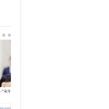
…"국가
홈플러스, 67개 점포 가오픈… 13일 정식 개장
오세훈 서울시장,
환경 점검