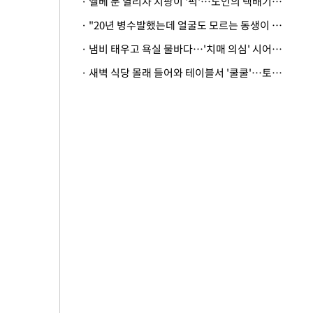
· 엘베 문 열리자 지팡이 '퍽'…노인의 택배기사 폭행 이유
· "20년 병수발했는데 얼굴도 모르는 동생이 유산 절반을"…배다른 형제 상속권 있을까
· 냄비 태우고 욕실 물바다…'치매 의심' 시어머니 검사 권유했다가 '날벼락'
· 새벽 식당 몰래 들어와 테이블서 '쿨쿨'…토사물 남기고 사라진 남성