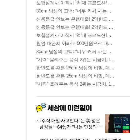
"주식 매일 사고판다"는 美 젊은
남성들…64%가 "나는 인생의
패배자“