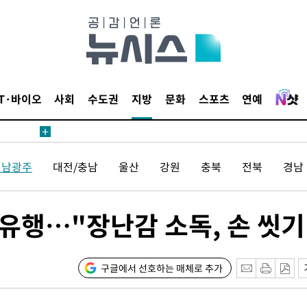
IT·바이오
사회
수도권
지방
문화
스포츠
연예
전남광주
대전/충남
울산
강원
충북
전북
경남
유행…"장난감 소독, 손 씻기
구글에서 선호하는 매체로 추가