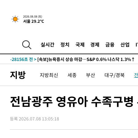
2026.08.08 (토)
서울 29.2℃
실시간
정치
국제
경제
금융
산업
-28156초 전 >
[속보]뉴욕증시 상승 마감…S&P 0.6% 나스닥 1.3%↑
지방
지방최신
세종
부산
대구/경북
전남광주 영유아 수족구병 
등록 2026.07.08 13:05:18