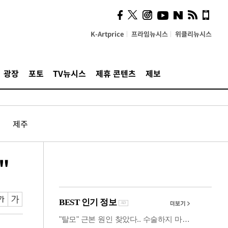
시, 스마트폰 액세서리에
NFC 더했다
K-Artprice
프라임뉴시스
위클리뉴시스
광장
포토
TV뉴시스
제휴 콘텐츠
제보
제주
"