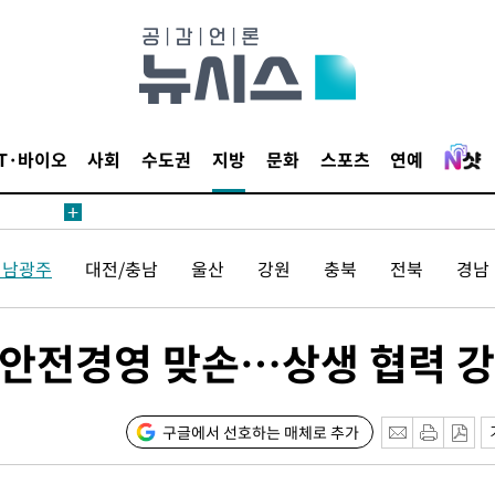
액
IT·바이오
사회
수도권
지방
문화
스포츠
연예
 사망
 CDC
전남광주
대전/충남
울산
강원
충북
전북
경남
 압수수색
위 등 9곳
·안전경영 맞손…상생 협력 
출발
개장
구글에서 선호하는 매체로 추가
3명은 중