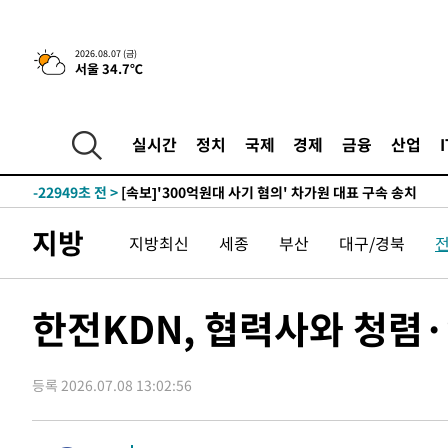
-6035초 전 >
[속보] 뉴욕증시, 일제 하락 마감…나스닥 0.06%↓
2026.08.07 (금)
서울 34.7℃
-30073초 전 >
[속보] 7월 중국 수출 23.9%↑ 수입 27.5%↑…무역총
25.3%↑
-27233초 전 >
[속보]'채상병 순직 책임' 임성근, 항소심도 징역 3년
-27099초 전 >
[속보]종합특검, '관저이전 봐주기 감사' 유병호 구속기소
실시간
정치
국제
경제
금융
산업
-23699초 전 >
민주 콩고 에볼라환자 4천명 돌파, 4053명 발생 1850명
-22949초 전 >
[속보]'300억원대 사기 혐의' 차가원 대표 구속 송치
-22143초 전 >
"미 전국적 살모네라 식중독 원인은 멕시코산 할라피뇨"--
지방
지방최신
세종
부산
대구/경북
-20656초 전 >
[속보]경찰·노동부, HL만도 평택사업장 끼임 사망 관련
-20537초 전 >
[속보]합수본, '투표율 허위 입력' 중앙·서울·경기도 선관
압수수색
-20292초 전 >
[속보]원·달러 환율, 오전 9시 1423.8원
한전KDN, 협력사와 청렴
-20088초 전 >
[속보]삼성전자·SK하이닉스 동반 강보합…1%대 상승 
-20074초 전 >
[속보]코스닥, 5.95포인트(0.74%) 상승한 807.62개장
등록 2026.07.08 13:02:56
-20042초 전 >
[속보]코스피, 6300선 재탈환…1.09% 오른 6365.07 
-17207초 전 >
시리아 다마스쿠스 교외에서 미니버스 폭발.. 14명 부상, 
태
-16505초 전 >
입추에도 극한더위…서울 낮 39도 '폭염중대경보'