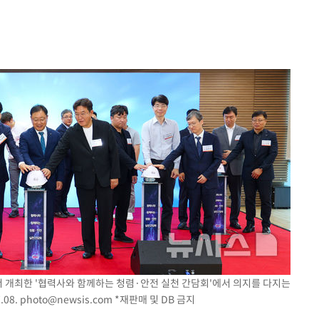
에서 두차
20일 후
액
 사망
 CDC
 압수수색
위 등 9곳
출발
서 개최한 '협력사와 함께하는 청렴·안전 실천 간담회'에서 의지를 다지는
.08.
photo@newsis.com
*재판매 및 DB 금지
개장