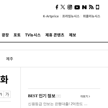
시, 스마트폰 액세서리에
NFC 더했다
K-Artprice
프라임뉴시스
위클리뉴시스
광장
포토
TV뉴시스
제휴 콘텐츠
제보
제주
강화