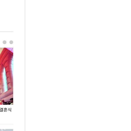
 결혼식
폭염으로 멈춘 프로야구… 발걸음 돌리는 팬들
이 대통령, '청
총력 대응'