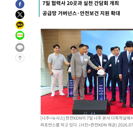
7일 협력사 20곳과 실천 간담회 개최
-11469초 전 >
이란, 호르무즈서 "적국 목표물들"과 대치로 남부 케슘섬
공급망 거버넌스·안전보건 지원 확대
례 큰 폭발음
-10184초 전 >
[속보]美, 폴리실리콘 수입 규제…파생제품 15% 관세, 1
발효
-8335초 전 >
[속보]트럼프, 美 원정출산 금지 행정명령 서명
-6035초 전 >
[속보] 뉴욕증시, 일제 하락 마감…나스닥 0.06%↓
-30073초 전 >
[속보] 7월 중국 수출 23.9%↑ 수입 27.5%↑…무역총
25.3%↑
-27233초 전 >
[속보]'채상병 순직 책임' 임성근, 항소심도 징역 3년
-27099초 전 >
[속보]종합특검, '관저이전 봐주기 감사' 유병호 구속기소
-23699초 전 >
민주 콩고 에볼라환자 4천명 돌파, 4053명 발생 1850명
-22949초 전 >
[속보]'300억원대 사기 혐의' 차가원 대표 구속 송치
-22143초 전 >
"미 전국적 살모네라 식중독 원인은 멕시코산 할라피뇨"--
-20656초 전 >
[속보]경찰·노동부, HL만도 평택사업장 끼임 사망 관련
-20537초 전 >
[속보]합수본, '투표율 허위 입력' 중앙·서울·경기도 선관
압수수색
-20292초 전 >
[속보]원·달러 환율, 오전 9시 1423.8원
-20088초 전 >
[속보]삼성전자·SK하이닉스 동반 강보합…1%대 상승 
[나주=뉴시스] 한전KDN이 7일 나주 본사 다목적실에
-20074초 전 >
[속보]코스닥, 5.95포인트(0.74%) 상승한 807.62개장
퍼포먼스를 하고 있다. (사진=한전KDN 제공) 2026.07
-20042초 전 >
[속보]코스피, 6300선 재탈환…1.09% 오른 6365.07 