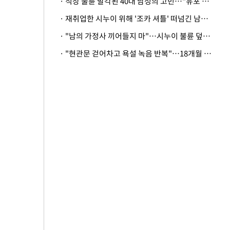
· 직장 불륜 발각된 40대 남성의 고민…"유포 동료 명예훼손·협박죄 고소 가능할까"
· 재취업한 시누이 위해 '조카 셔틀' 떠넘긴 남편…아내 "난 못한다"
· "남의 가정사 끼어들지 마"…시누이 불륜 덮으려는 남편에 억울한 아내
· "현관문 걷어차고 욕설 녹음 반복"…18개월 아기 키우는 집 뒤흔든 '앞집의 비극'