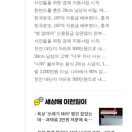
옥상 '쓰레기 테러' 범인 잡았는
데…과태료 3만원 처분에 숙박업
주 허탈