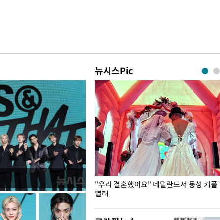
뉴시스Pic
국엔 찜통 더위
"우리 결혼했어요" 네덜란드서 동성 커플
열려