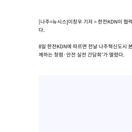
-17207초 전 >
시리아 다마스쿠스 교외에서 미니버스 폭발.. 14명 부상, 
태
-16505초 전 >
입추에도 극한더위…서울 낮 39도 '폭염중대경보'
[나주=뉴시스]이창우 기자 = 한전KDN이 협
-11469초 전 >
이란, 호르무즈서 "적국 목표물들"과 대치로 남부 케슘섬
다.
례 큰 폭발음
-10184초 전 >
[속보]美, 폴리실리콘 수입 규제…파생제품 15% 관세, 1
발효
-8335초 전 >
[속보]트럼프, 美 원정출산 금지 행정명령 서명
8일 한전KDN에 따르면 전날 나주혁신도시 
-6035초 전 >
[속보] 뉴욕증시, 일제 하락 마감…나스닥 0.06%↓
께하는 청렴·안전 실천 간담회'가 열렸다.