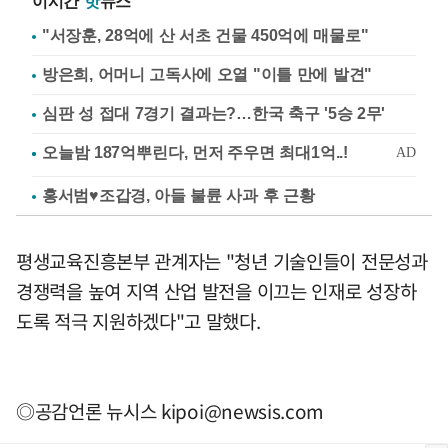
이시간
핫
뉴스
"서장훈, 28억에 산 서초 건물 450억에 매물로"
방은희, 어머니 고독사에 오열 "이틀 만에 발견"
심판 성 접대 7경기 결과는?…한국 축구 '5승 2무'
홍서범♥조갑경, 아들 불륜 사과 후 근황
평생교육진흥본부 관계자는 "청년 기술인들이 전문성과
경쟁력을 높여 지역 산업 발전을 이끄는 인재로 성장하
도록 적극 지원하겠다"고 말했다.
◎공감언론 뉴시스
kipoi@newsis.com