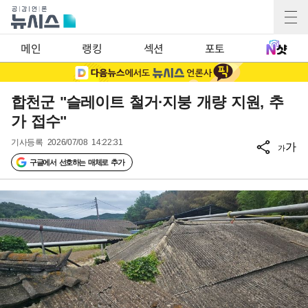
메인
랭킹
섹션
포토
합천군 "슬레이트 철거·지붕 개량 지원, 추
가 접수"
기사등록
2026/07/08 14:22:31
가
가
구글에서 선호하는 매체로 추가