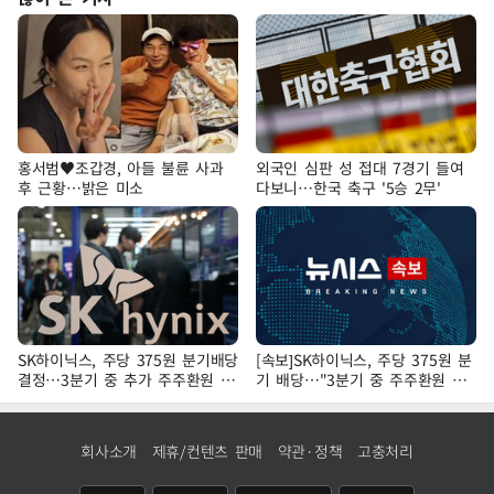
홍서범♥조갑경, 아들 불륜 사과
외국인 심판 성 접대 7경기 들여
후 근황…밝은 미소
다보니…한국 축구 '5승 2무'
SK하이닉스, 주당 375원 분기배당
[속보]SK하이닉스, 주당 375원 분
결정…3분기 중 추가 주주환원 발
기 배당…"3분기 중 주주환원 방
표
안 확정"
회사소개
제휴/컨텐츠 판매
약관·정책
고충처리