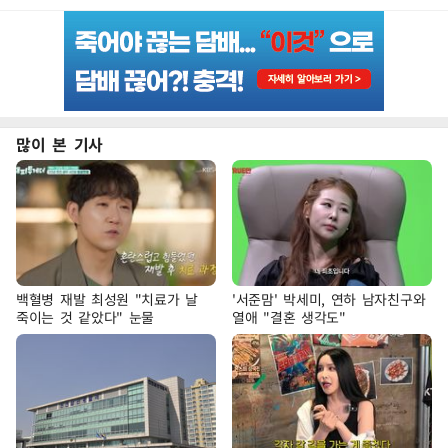
많이 본 기사
백혈병 재발 최성원 "치료가 날
'서준맘' 박세미, 연하 남자친구와
죽이는 것 같았다" 눈물
열애 "결혼 생각도"