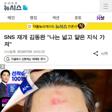
메인
랭킹
섹션
포토
SNS 재개 김동완 "나는 넓고 얕은 지식 가
져"
기사등록
2026/07/08 14:51:20
가
가
구글에서 선호하는 매체로 추가
X