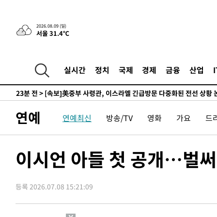
-25540초 전 >
'2경기 연속 침묵' 손흥민, 톨루카전 68분만 뛰고 슈팅 0
-24292초 전 >
이강인, 오늘 서울서 AT마드리드 입단식…'전례 없는 특
2026.08.09 (일)
서울 31.4℃
-11174초 전 >
'여긴 20도, 저긴 50도'…열화상 카메라로 본 폭염 저감
차'
-10645초 전 >
콜롬비아 신임 우파 대통령 취임 하루만에 차량폭탄 폭발
-4239초 전 >
튀르키예 외무장관, "메카 3국 방위협정은 이란이 목표 아냐
실시간
정치
국제
경제
금융
산업
-1447초 전 >
이군이 불법 군시설 건설한 레바논 남부에서 레바논군 3명 
상
23분 전 >
[속보]美중부 사령관, 이스라엘 긴급방문 다중화된 전선 상황 
56분 전 >
美 국방부, 켄달 전 공군장관 보안허가 취소…“에어포스원 기밀
연예
연예최신
방송/TV
영화
가요
드
론 누출”
56분 전 >
‘축구의 신’ 아르헨티나 축구 선수 메시의 부친 지병 별세
57분 전 >
“美 이란전 무기 소진…북한과 분쟁시 주한 미군 취약해질 수 
-30996초 전 >
[속보]장은수, KLPGA 제주삼다수 역전 우승…데뷔 10년
이시언 아들 첫 공개…벌써 
정상
-26361초 전 >
"얼마나 더웠으면"…안동 물길공원서 헤엄친 구렁이 '소
-26288초 전 >
손흥민, 68분 뛰고 2경기 침묵…LAFC, 톨루카에 1-0 승
등록 2026.07.08 15:21:09
-25560초 전 >
'2경기 연속 침묵' 손흥민, 톨루카전 68분만 뛰고 슈팅 0
-24312초 전 >
이강인, 오늘 서울서 AT마드리드 입단식…'전례 없는 특
-11194초 전 >
'여긴 20도, 저긴 50도'…열화상 카메라로 본 폭염 저감