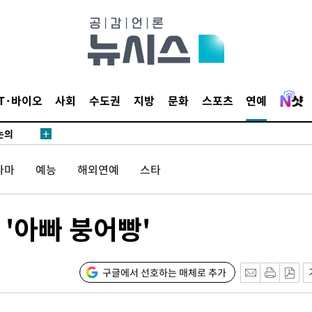
개
급대우'
시설 '온도
 사건
 " 밝혀
IT·바이오
사회
수도권
지방
문화
스포츠
연예
폭발로 부
논의
정보, 언
라마
예능
해외연예
스타
있어”
 차에 첫
'아빠 붕어빵'
동'
리(종합)
개
구글에서 선호하는 매체로 추가
급대우'
시설 '온도