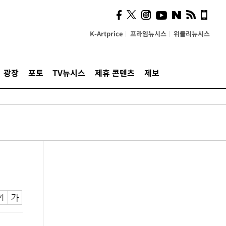
K-Artprice
프라임뉴시스
위클리뉴시스
광장
포토
TV뉴시스
제휴 콘텐츠
제보