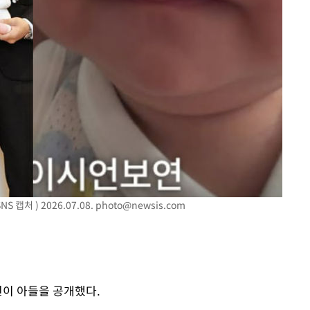
'마약 자숙' 유아인, 남사
1
볼뽀뽀 근황
손떨림 건강이상설 한승연
2
치료 중"
기름값 뛰자 친환경차 인
3
차 트렌드[세쓸통]
[단독]대통령기록관, '尹 
4
개…계엄 선포문은 빠져
한정수 "황정민 선배만 
5
공개하라"
캡처 ) 2026.07.08.
photo@newsis.com
[속보]美중부 사령관, 이
6
중화된 전선 상황 논의
과거 성 접대 7경기서 한국
7
징계 가능성은
언이 아들을 공개했다.