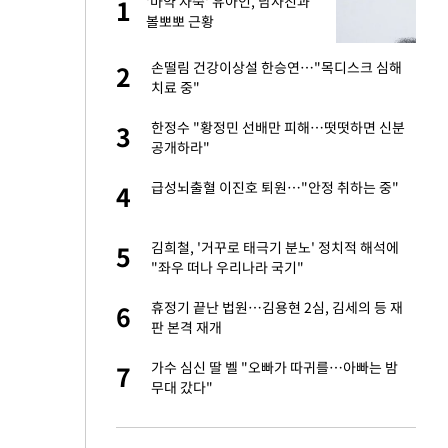
친과
'마약 자숙' 유아인, 남사친과
1
1
볼뽀뽀 근황
…"목디스크 심해
손떨림 건강이상설 한승연…"목디스크 심해
2
2
치료 중"
기↑…변하는 자동
한정수 "황정민 선배만 피해…떳떳하면 신분
3
3
공개하라"
추가' 홈페이지 공
급성뇌출혈 이진호 퇴원…"안정 취하는 중"
4
4
피해…떳떳하면 신분
김희철, '거꾸로 태극기 분노' 정치적 해석에
5
5
"좌우 떠나 우리나라 국기"
스라엘 긴급방문 다
휴정기 끝난 법원…김용현 2심, 김세의 등 재
6
6
판 본격 재개
 축구 무패…FIFA
가수 심신 딸 벨 "오빠가 따귀를…아빠는 밤
7
7
무대 갔다"