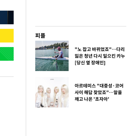
피플
"노 잡고 바뀌었죠"…다리
잃은 청년 다시 일으킨 카누
[당신 옆 장애인]
아르테미스 "대중성·코어
사이 해답 찾았죠"…알을
깨고 나온 '초자아'