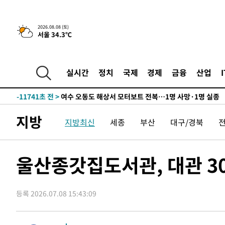
틀레티코 이적"
-28100초 전 >
수도권 40도 육박 '펄펄'…동해안 일부 지역엔 호의주의
-27069초 전 >
온열질환 사망자 3명 늘어…누적 환자 3000명 돌파
2026.08.08 (토)
서울 34.3℃
-21014초 전 >
강릉에 시간당 81.4㎜ 물폭탄…도로 잠기고 담벼락 붕괴
-17121초 전 >
백운산서 80년근 천종산삼 9뿌리 발견…감정가 1.3억원
-14831초 전 >
선재도서 해루질 나섰다 실종 60대, 닷새 만에 숨진 채 발
실시간
정치
국제
경제
금융
산업
-12365초 전 >
남자 농구, 나고야 아시안게임서 '홈팀' 일본과 한일전
-11741초 전 >
여수 오동도 해상서 모터보트 전복…1명 사망·1명 실종
-7968초 전 >
극한폭염 한풀 꺾이지만…'낮 최고 35도' 무더위, 열대야 
지방
지방최신
세종
부산
대구/경북
주 날씨]
-4986초 전 >
축구협회 "압수수색·성접대 논란 사과…쇄신의 기회로 삼
-3503초 전 >
[속보]'압수수색·성접대 논란' 축구협회 "실망과 걱정 안
송"
2시간 전 >
'최고 37도' 폭염 지속…강원동해안 최대 150㎜ 비
울산종갓집도서관, 대관 3
4시간 전 >
[속보]뉴욕증시 상승 마감…S&P 0.6% 나스닥 1.3%↑
-29068초 전 >
낮 최고 35도 '무더위'…동해안 시간당 30㎜ '강한 비'[
등록 2026.07.08 15:43:09
-28338초 전 >
[속보]이강인 "감독님이 원하는 마음 느꼈고, 많은 트로피
틀레티코 이적"
-28120초 전 >
수도권 40도 육박 '펄펄'…동해안 일부 지역엔 호의주의
-27089초 전 >
온열질환 사망자 3명 늘어…누적 환자 3000명 돌파