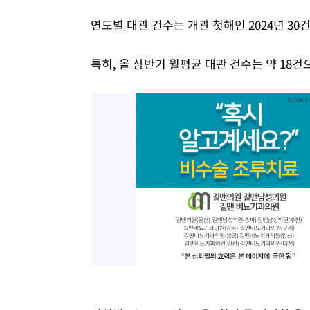
연도별 대관 건수는 개관 첫해인 2024년 30건, 2
특히, 올 상반기 월평균 대관 건수는 약 18건