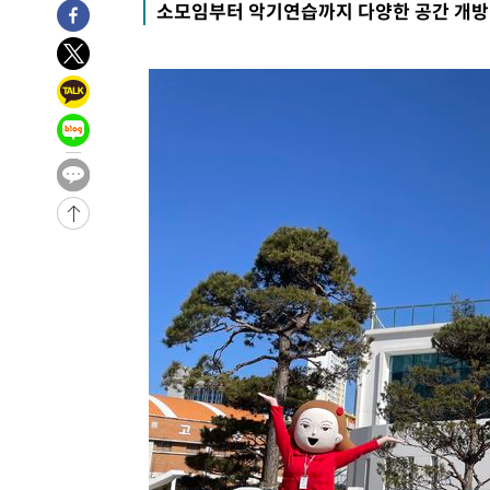
소모임부터 악기연습까지 다양한 공간 개방
-21034초 전 >
강릉에 시간당 81.4㎜ 물폭탄…도로 잠기고 담벼락 붕괴
-17141초 전 >
백운산서 80년근 천종산삼 9뿌리 발견…감정가 1.3억원
-14851초 전 >
선재도서 해루질 나섰다 실종 60대, 닷새 만에 숨진 채 발
-12385초 전 >
남자 농구, 나고야 아시안게임서 '홈팀' 일본과 한일전
-11761초 전 >
여수 오동도 해상서 모터보트 전복…1명 사망·1명 실종
-7988초 전 >
극한폭염 한풀 꺾이지만…'낮 최고 35도' 무더위, 열대야 
주 날씨]
-5006초 전 >
축구협회 "압수수색·성접대 논란 사과…쇄신의 기회로 삼
-3523초 전 >
[속보]'압수수색·성접대 논란' 축구협회 "실망과 걱정 안
송"
2시간 전 >
'최고 37도' 폭염 지속…강원동해안 최대 150㎜ 비
4시간 전 >
[속보]뉴욕증시 상승 마감…S&P 0.6% 나스닥 1.3%↑