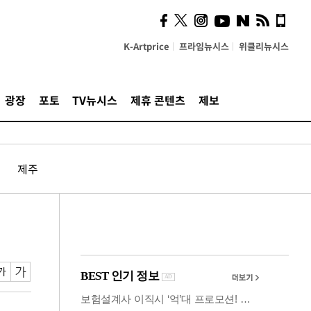
사이 해답 찾았죠"…알을
깨고 나온 '초자아'
K-Artprice
프라임뉴시스
위클리뉴시스
광장
포토
TV뉴시스
제휴 콘텐츠
제보
제주