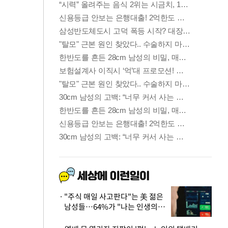
"주식 매일 사고판다"는 美 젊은
남성들…64%가 "나는 인생의
패배자“