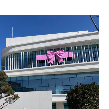
견
계속[다음
겠다"
겨드려 죄