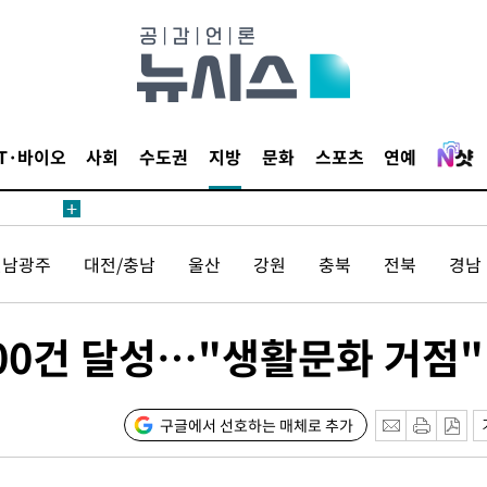
보
견
IT·바이오
사회
수도권
지방
문화
스포츠
연예
계속[다음
전남광주
대전/충남
울산
강원
충북
전북
경남
겠다"
겨드려 죄
00건 달성…"생활문화 거점"
내일날씨]
 원해 아
구글에서 선호하는 매체로 추가
보