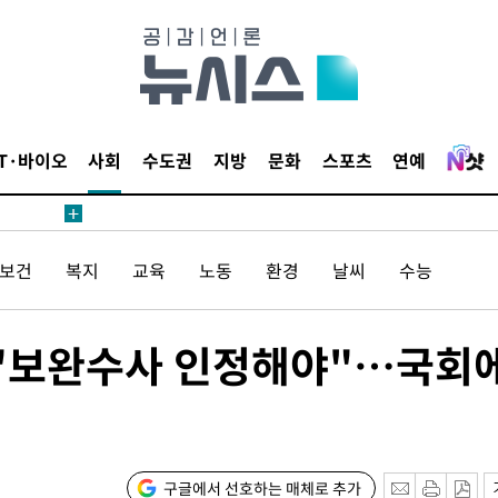
 계속[다음
삼겠다"
안겨드려 죄
IT·바이오
사회
수도권
지방
문화
스포츠
연예
/보건
복지
교육
노동
환경
날씨
수능
견
 "보완수사 인정해야"…국회
 계속[다음
삼겠다"
안겨드려 죄
구글에서 선호하는 매체로 추가