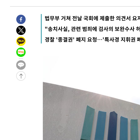
1시간 전 >
[속보]뉴욕증시 상승 마감…S&P 0.6% 나스닥 1.3%↑
법무부 거쳐 전날 국회에 제출한 의견서 요
"송치사실, 관련 범죄에 검사의 보완수사 
경찰 '종결권' 폐지 요청…'특사경 지휘권 