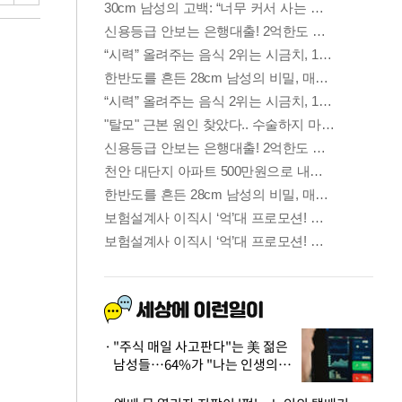
"주식 매일 사고판다"는 美 젊은
남성들…64%가 "나는 인생의
패배자“