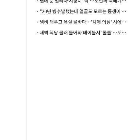
· 엘베 문 열리자 지팡이 '퍽'…노인의 택배기사 폭행 이유
· "20년 병수발했는데 얼굴도 모르는 동생이 유산 절반을"…배다른 형제 상속권 있을까
· 냄비 태우고 욕실 물바다…'치매 의심' 시어머니 검사 권유했다가 '날벼락'
· 새벽 식당 몰래 들어와 테이블서 '쿨쿨'…토사물 남기고 사라진 남성