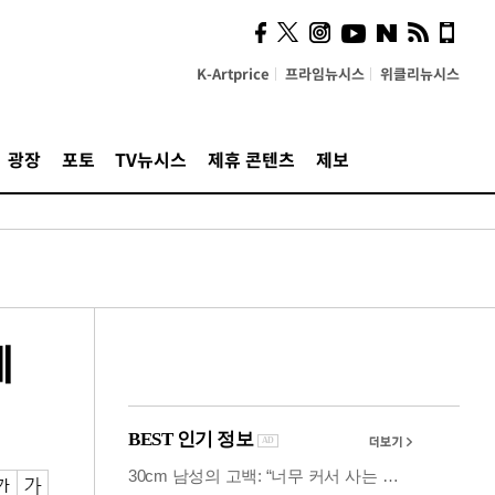
사이 해답 찾았죠"…알을
깨고 나온 '초자아'
K-Artprice
프라임뉴시스
위클리뉴시스
광장
포토
TV뉴시스
제휴 콘텐츠
제보
에