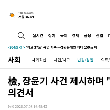
-20545초 전 >
남자 농구, 나고야 아시안게임서 '홈팀' 일본과 한일전
-19921초 전 >
여수 오동도 해상서 모터보트 전복…1명 사망·1명 실종
2026.08.08 (토)
서울 36.4℃
-16148초 전 >
극한폭염 한풀 꺾이지만…'낮 최고 35도' 무더위, 열대야
주 날씨]
-13166초 전 >
축구협회 "압수수색·성접대 논란 사과…쇄신의 기회로 
-11683초 전 >
[속보]'압수수색·성접대 논란' 축구협회 "실망과 걱정 
실시간
정치
국제
경제
금융
산업
송"
-304초 전 >
'최고 37도' 폭염 지속…강원동해안 최대 150㎜ 비
1시간 전 >
[속보]뉴욕증시 상승 마감…S&P 0.6% 나스닥 1.3%↑
-29214초 전 >
강릉에 시간당 81.4㎜ 물폭탄…도로 잠기고 담벼락 붕괴
사회
사회최신
사건/사고
법원/검찰
의료
-25321초 전 >
백운산서 80년근 천종산삼 9뿌리 발견…감정가 1.3억원
-23031초 전 >
선재도서 해루질 나섰다 실종 60대, 닷새 만에 숨진 채 발
-20565초 전 >
남자 농구, 나고야 아시안게임서 '홈팀' 일본과 한일전
檢, 장윤기 사건 제시하며
-19941초 전 >
여수 오동도 해상서 모터보트 전복…1명 사망·1명 실종
의견서
-16168초 전 >
극한폭염 한풀 꺾이지만…'낮 최고 35도' 무더위, 열대야
주 날씨]
-13186초 전 >
축구협회 "압수수색·성접대 논란 사과…쇄신의 기회로 
-11703초 전 >
[속보]'압수수색·성접대 논란' 축구협회 "실망과 걱정 
등록 2026.07.08 16:45:43
송"
-324초 전 >
'최고 37도' 폭염 지속…강원동해안 최대 150㎜ 비