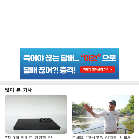
많이 본 기사
"창 3개 띄워도 답답함 없
오세훈 "용산공원 아파트, 노무현