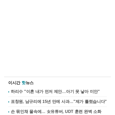
이시간
핫
뉴스
하리수 "이혼 내가 먼저 제안…아기 못 낳아 미안"
표창원, 남규리에 15년 만에 사과…"제가 틀렸습니다"
손 묶인채 물속에… 女유튜버, UDT 훈련 완벽 소화