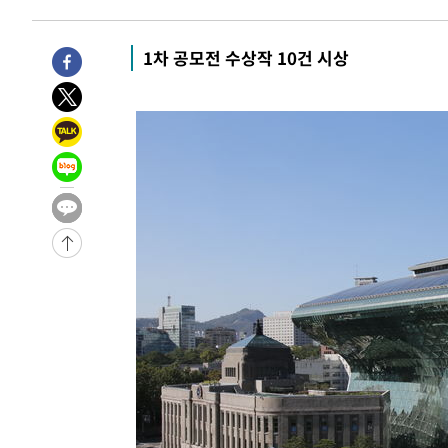
명 살해
-12607초 전 >
인천 앞바다 연락두절 모터보트 승선원 3명 전원 구조
-12276초 전 >
이집트, 가자 협상 당사자들에게 약속이행과 방해금지 촉
1차 공모전 수상작 10건 시상
-7932초 전 >
트럼프, 이란 추가 요구에 "저강도 대응…이건 체스게임"