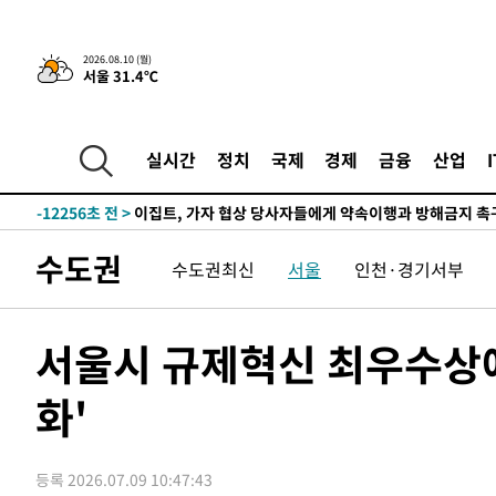
-18635초 전 >
[속보]코스닥, 8.85포인트(1.11%) 오른 807.66 개장
-18631초 전 >
[속보]코스피, 47.56포인트(0.76%) 오른 6306.33 개장
2026.08.10 (월)
서울 31.4℃
-17067초 전 >
[속보]지하철 1호선 상행선 용산역 무정차 통과…"집회·
-15392초 전 >
'낮 최고 34도' 전국 더위 지속…강원·경상권 오전 비
-14040초 전 >
파키스탄 보안군, 대 테러작전으로 남서부의 무장세력 소탕
실시간
정치
국제
경제
금융
산업
명 살해
-12587초 전 >
인천 앞바다 연락두절 모터보트 승선원 3명 전원 구조
-12256초 전 >
이집트, 가자 협상 당사자들에게 약속이행과 방해금지 촉
-7912초 전 >
트럼프, 이란 추가 요구에 "저강도 대응…이건 체스게임"
수도권
수도권최신
서울
인천·경기서부
-23153초 전 >
[속보]'전장연 시위' 1호선 용산역 상행선 무정차 통과 종
-21631초 전 >
[속보]코스닥 지수 5%대 급등에 '매수 사이드카' 발동
-18917초 전 >
[속보]원·달러 환율, 오전 9시 1410.3원
서울시 규제혁신 최우수상에
-18655초 전 >
[속보]코스닥, 8.85포인트(1.11%) 오른 807.66 개장
화'
-18651초 전 >
[속보]코스피, 47.56포인트(0.76%) 오른 6306.33 개장
-17087초 전 >
[속보]지하철 1호선 상행선 용산역 무정차 통과…"집회·
-15412초 전 >
'낮 최고 34도' 전국 더위 지속…강원·경상권 오전 비
등록 2026.07.09 10:47:43
-14060초 전 >
파키스탄 보안군, 대 테러작전으로 남서부의 무장세력 소탕