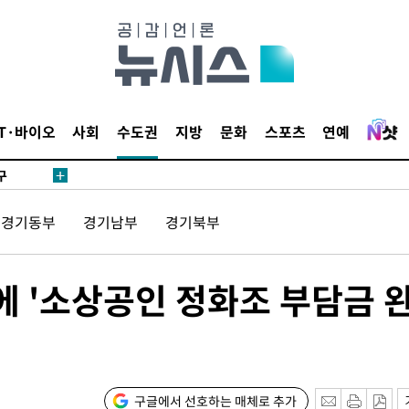
시위"
전..15
IT·바이오
사회
수도권
지방
문화
스포츠
연예
구
경기동부
경기남부
경기북부
료
 '소상공인 정화조 부담금 
시위"
구글에서 선호하는 매체로 추가
전..15