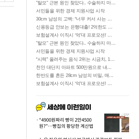
“4900원짜리 빵이 2만4500
원?”…빵집의 황당한 계산법