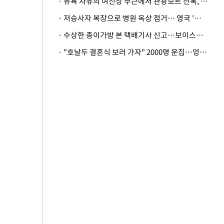
· 뉴욕 자유의 여신상 부근에서 관광보트 전복, 엄마와 딸아기 사망
· 저승사자 복장으로 병원 옥상 점거… 영국 '흑사병 의사'의 기행
· 수상한 종이가방 본 택배기사 신고…보이스피싱 피해 3000만원 막아
· "호날두 결혼식 보러 가자" 2000명 운집…엉뚱한 커플 결혼식에 '황당'