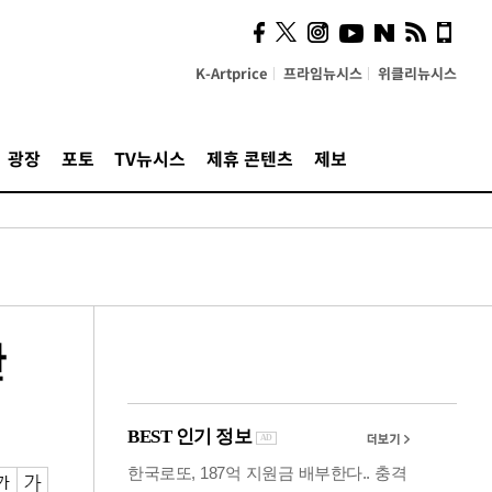
잃은 청년 다시 일으킨 카누
[당신 옆 장애인]
K-Artprice
프라임뉴시스
위클리뉴시스
광장
포토
TV뉴시스
제휴 콘텐츠
제보
완