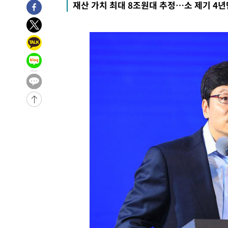
재산 가치 최대 8조원대 추정…소 제기 4년
-1584초 전 >
[속보] 뉴욕증시, 일제 하락 마감…나스닥 0.06%↓
-30317초 전 >
[속보]국힘 윤리위, '돌려차기 발언' 진종오·서범수 징계
-25642초 전 >
[속보] 7월 중국 수출 23.9%↑ 수입 27.5%↑…무역총
25.3%↑
-22802초 전 >
[속보]'채상병 순직 책임' 임성근, 항소심도 징역 3년
-22668초 전 >
[속보]종합특검, '관저이전 봐주기 감사' 유병호 구속기소
-19268초 전 >
민주 콩고 에볼라환자 4천명 돌파, 4053명 발생 1850명
-18518초 전 >
[속보]'300억원대 사기 혐의' 차가원 대표 구속 송치
-17712초 전 >
"미 전국적 살모네라 식중독 원인은 멕시코산 할라피뇨"--
-16225초 전 >
[속보]경찰·노동부, HL만도 평택사업장 끼임 사망 관련
-16106초 전 >
[속보]합수본, '투표율 허위 입력' 중앙·서울·경기도 선관
압수수색
-15861초 전 >
[속보]원·달러 환율, 오전 9시 1423.8원
-15657초 전 >
[속보]삼성전자·SK하이닉스 동반 강보합…1%대 상승 
-15643초 전 >
[속보]코스닥, 5.95포인트(0.74%) 상승한 807.62개장
-15611초 전 >
[속보]코스피, 6300선 재탈환…1.09% 오른 6365.07 
-12776초 전 >
시리아 다마스쿠스 교외에서 미니버스 폭발.. 14명 부상, 
태
-12074초 전 >
입추에도 극한더위…서울 낮 39도 '폭염중대경보'