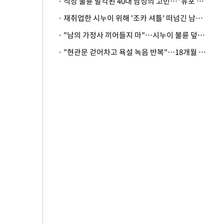
· 직장 불륜 발각된 40대 남성의 고민…"유포 동료 명예훼손·협박죄 고소 가능할까"
· 재취업한 시누이 위해 '조카 셔틀' 떠넘긴 남편…아내 "난 못한다"
· "남의 가정사 끼어들지 마"…시누이 불륜 덮으려는 남편에 억울한 아내
· "현관문 걷어차고 욕설 녹음 반복"…18개월 아기 키우는 집 뒤흔든 '앞집의 비극'