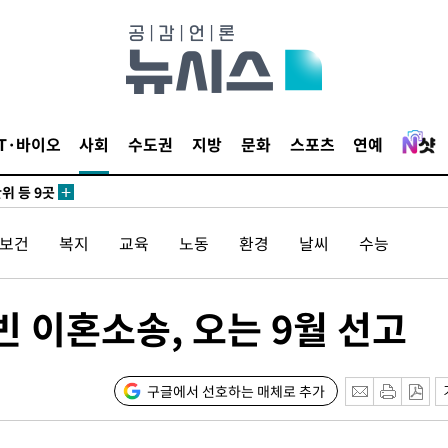
 사망
 CDC
IT·바이오
사회
수도권
지방
문화
스포츠
연예
 압수수색
위 등 9곳
/보건
복지
교육
노동
환경
날씨
수능
출발
개장
 이혼소송, 오는 9월 선고
3명은 중
에서 두차
구글에서 선호하는 매체로 추가
0일 후 발