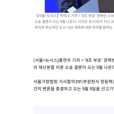
-7038초 전 >
이란, 호르무즈서 "적국 목표물들"과 대치로 남부 케슘섬
례 큰 폭발음
-5753초 전 >
[속보]美, 폴리실리콘 수입 규제…파생제품 15% 관세, 12
【서울=뉴시스】박미소 기자 = '8조 부호' 권혁빈 스
효
-3904초 전 >
[속보]트럼프, 美 원정출산 금지 행정명령 서명
소송 결론이 오는 9월 나온다. 사진은 권 CVO가 지난 2
취지와 혁신적인 도시 시안 개최에 대한 의의를 밝히는 모습.
-1604초 전 >
[속보] 뉴욕증시, 일제 하락 마감…나스닥 0.06%↓
[서울=뉴시스]홍연우 기자 = '8조 부호' 
의 재산분할 이혼 소송 결론이 오는 9월 나온
서울가정법원 가사합의3부(부장판사 정동혁)는
건의 변론을 종결하고 오는 9월 9일을 선고