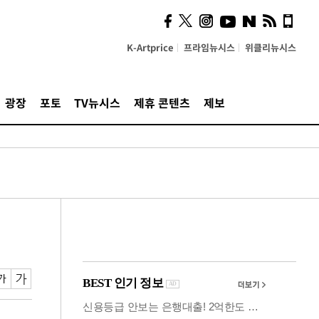
시, 스마트폰 액세서리에
NFC 더했다
K-Artprice
프라임뉴시스
위클리뉴시스
광장
포토
TV뉴시스
제휴 콘텐츠
제보