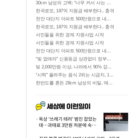
옥상 '쓰레기 테러' 범인 잡았는
데…과태료 3만원 처분에 숙박업
주 허탈