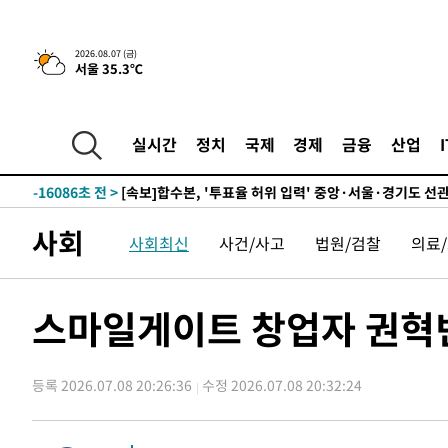
25.3%↑
-22782초 전 >
[속보]'채상병 순직 책임' 임성근, 항소심도 징역 3년
-22648초 전 >
[속보]종합특검, '관저이전 봐주기 감사' 유병호 구속기소
2026.08.07 (금)
서울 35.3℃
-19248초 전 >
민주 콩고 에볼라환자 4천명 돌파, 4053명 발생 1850명
-18498초 전 >
[속보]'300억원대 사기 혐의' 차가원 대표 구속 송치
-17692초 전 >
"미 전국적 살모네라 식중독 원인은 멕시코산 할라피뇨"--
실시간
정치
국제
경제
금융
산업
-16205초 전 >
[속보]경찰·노동부, HL만도 평택사업장 끼임 사망 관련
-16086초 전 >
[속보]합수본, '투표율 허위 입력' 중앙·서울·경기도 선관
압수수색
-15841초 전 >
[속보]원·달러 환율, 오전 9시 1423.8원
사회
사회최신
사건/사고
법원/검찰
의료
-15637초 전 >
[속보]삼성전자·SK하이닉스 동반 강보합…1%대 상승 
-15623초 전 >
[속보]코스닥, 5.95포인트(0.74%) 상승한 807.62개장
-15591초 전 >
[속보]코스피, 6300선 재탈환…1.09% 오른 6365.07 
스마일게이트 창업자 권혁빈
-12756초 전 >
시리아 다마스쿠스 교외에서 미니버스 폭발.. 14명 부상, 
태
-12054초 전 >
입추에도 극한더위…서울 낮 39도 '폭염중대경보'
등록 2026.07.08 20:26:36
수정 2026.07.08 20:32:24
-7018초 전 >
이란, 호르무즈서 "적국 목표물들"과 대치로 남부 케슘섬
례 큰 폭발음
-5733초 전 >
[속보]美, 폴리실리콘 수입 규제…파생제품 15% 관세, 12
효
-3884초 전 >
[속보]트럼프, 美 원정출산 금지 행정명령 서명