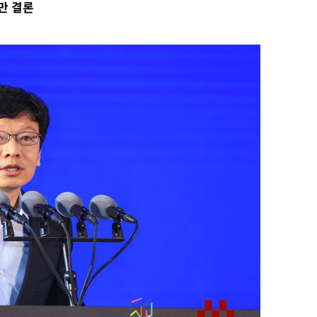
만 결론
 절차 개시
액
 사망
 CDC
 압수수색
위 등 9곳
출발
개장
3명은 중