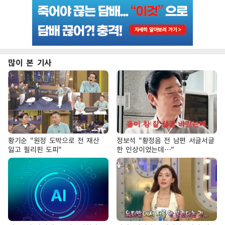
많이 본 기사
황기순 "원정 도박으로 전 재산
정보석 "황정음 전 남편 서글서글
잃고 필리핀 도피"
한 인상이었는데…"