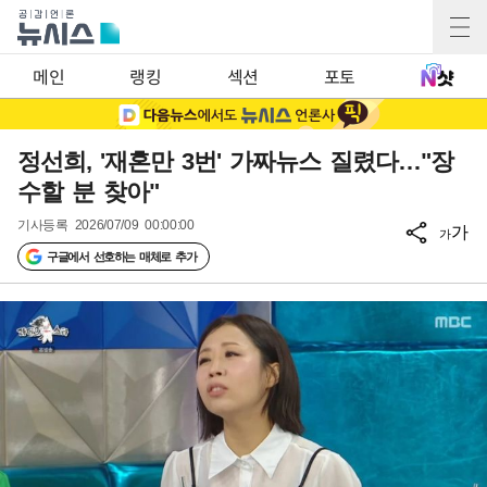
메인
랭킹
섹션
포토
정선희, '재혼만 3번' 가짜뉴스 질렸다…"장
수할 분 찾아"
기사등록
2026/07/09 00:00:00
가
가
구글에서 선호하는 매체로 추가