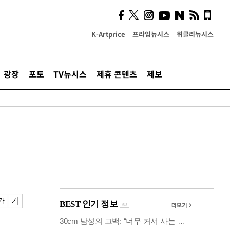
사이 해답 찾았죠"…알을
깨고 나온 '초자아'
K-Artprice
프라임뉴시스
위클리뉴시스
광장
포토
TV뉴시스
제휴 콘텐츠
제보