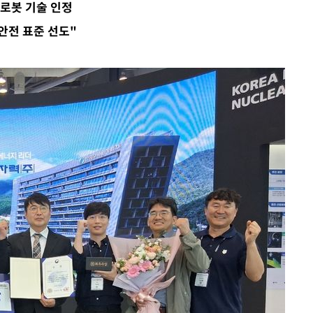
로봇 기술 인정
안전 표준 선도"
속[다음주
다"
려 죄송"
·서미화·
1위… 정
2.08%·
해 뛸 것"
리
일날씨]
원해 아틀