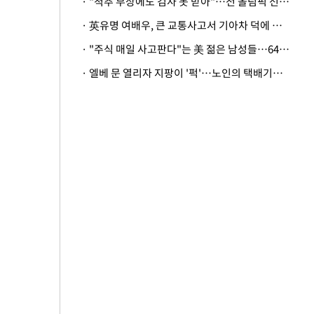
· "척추 부상에도 검사 못 받아"…전 올림픽 선수, 美봅슬레이협회 상대 소송
· 英유명 여배우, 큰 교통사고서 기아차 덕에 살았다
· "주식 매일 사고판다"는 美 젊은 남성들…64%가 "나는 인생의 패배자“
· 엘베 문 열리자 지팡이 '퍽'…노인의 택배기사 폭행 이유