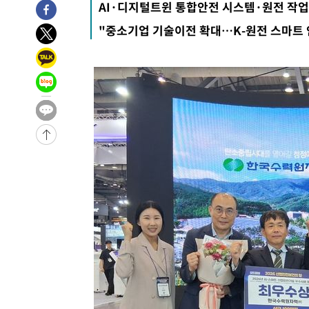
AI·디지털트윈 통합안전 시스템·원전 작업
3시간 전 >
남자 농구, 나고야 아시안게임서 '홈팀' 일본과 한일전
"중소기업 기술이전 확대…K-원전 스마트 
3시간 전 >
여수 오동도 해상서 모터보트 전복…1명 사망·1명 실종
4시간 전 >
극한폭염 한풀 꺾이지만…'낮 최고 35도' 무더위, 열대야 계
날씨]
5시간 전 >
축구협회 "압수수색·성접대 논란 사과…쇄신의 기회로 삼겠
6시간 전 >
[속보]'압수수색·성접대 논란' 축구협회 "실망과 걱정 안겨드
9시간 전 >
'최고 37도' 폭염 지속…강원동해안 최대 150㎜ 비
11시간 전 >
[속보]뉴욕증시 상승 마감…S&P 0.6% 나스닥 1.3%↑
-19679초 전 >
이란 "호르무즈 재개방 합의 근접…美 배상 선행돼야"
-10726초 전 >
[속보]與최고위원 제주·인천 순회경선…박선원·최민희
한민수·김용 순
-10679초 전 >
[속보]김민석, 與 전대 당원투표 누적 득표율 45.42%로 
청래 44.56%
-9961초 전 >
[속보]與 대표 경선 제주·인천 당원투표…金 47.75%·鄭 4
宋 10.17%
-9495초 전 >
이강인 "아틀레티코 이적 기뻐…등번호 7번 의미보단 팀 위
-9430초 전 >
[속보]與 당대표 경선, 제주·인천 권리당원 투표 김민석 승
-3204초 전 >
낮 최고 35도 '무더위'…동해안 시간당 30㎜ '강한 비'[내
-2474초 전 >
[속보]이강인 "감독님이 원하는 마음 느꼈고, 많은 트로피 
레티코 이적"
-2256초 전 >
수도권 40도 육박 '펄펄'…동해안 일부 지역엔 호의주의보