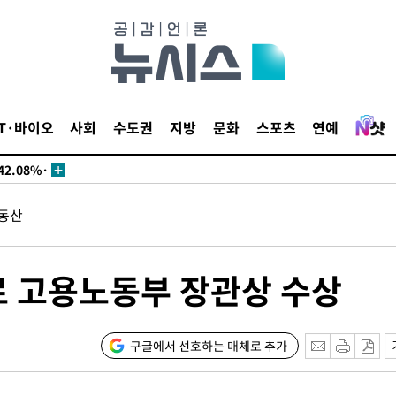
·서미화·
IT·바이오
사회
수도권
지방
문화
스포츠
연예
1위… 정
2.08%·
해 뛸 것"
동산
리
일날씨]
원해 아틀
로 고용노동부 장관상 수상
구글에서 선호하는 매체로 추가