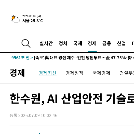
2026.08.09 (일)
서울 25.3℃
11시간 전 >
[속보]뉴욕증시 상승 마감…S&P 0.6% 나스닥 1.3%↑
-19679초 전 >
이란 "호르무즈 재개방 합의 근접…美 배상 선행돼야"
-10726초 전 >
[속보]與최고위원 제주·인천 순회경선…박선원·최민희
실시간
정치
국제
경제
금융
산업
한민수·김용 순
-10679초 전 >
[속보]김민석, 與 전대 당원투표 누적 득표율 45.42%로 
청래 44.56%
-9961초 전 >
[속보]與 대표 경선 제주·인천 당원투표…金 47.75%·鄭 4
宋 10.17%
-9495초 전 >
이강인 "아틀레티코 이적 기뻐…등번호 7번 의미보단 팀 위
경제
경제최신
경제정책
국제경제
건설부
-9430초 전 >
[속보]與 당대표 경선, 제주·인천 권리당원 투표 김민석 승
-3204초 전 >
낮 최고 35도 '무더위'…동해안 시간당 30㎜ '강한 비'[내
-2474초 전 >
[속보]이강인 "감독님이 원하는 마음 느꼈고, 많은 트로피 
한수원, AI 산업안전 기술
레티코 이적"
-2256초 전 >
수도권 40도 육박 '펄펄'…동해안 일부 지역엔 호의주의보
-1225초 전 >
온열질환 사망자 3명 늘어…누적 환자 3000명 돌파
등록 2026.07.09 10:02:46
1시간 전 >
강릉에 시간당 81.4㎜ 물폭탄…도로 잠기고 담벼락 붕괴
2시간 전 >
백운산서 80년근 천종산삼 9뿌리 발견…감정가 1.3억원
3시간 전 >
선재도서 해루질 나섰다 실종 60대, 닷새 만에 숨진 채 발견