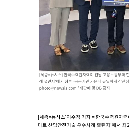
-1225초 전 >
온열질환 사망자 3명 늘어…누적 환자 3000명 돌파
1시간 전 >
강릉에 시간당 81.4㎜ 물폭탄…도로 잠기고 담벼락 붕괴
2시간 전 >
백운산서 80년근 천종산삼 9뿌리 발견…감정가 1.3억원
3시간 전 >
선재도서 해루질 나섰다 실종 60대, 닷새 만에 숨진 채 발견
3시간 전 >
남자 농구, 나고야 아시안게임서 '홈팀' 일본과 한일전
3시간 전 >
여수 오동도 해상서 모터보트 전복…1명 사망·1명 실종
4시간 전 >
극한폭염 한풀 꺾이지만…'낮 최고 35도' 무더위, 열대야 계
날씨]
5시간 전 >
축구협회 "압수수색·성접대 논란 사과…쇄신의 기회로 삼겠
6시간 전 >
[속보]'압수수색·성접대 논란' 축구협회 "실망과 걱정 안겨드
[세종=뉴시스] 한국수력원자력이 전날 고용노동부와 한
9시간 전 >
'최고 37도' 폭염 지속…강원동해안 최대 150㎜ 비
례 챌린지'에서 정부·공공기관 가운데 유일하게 장관상을 받
11시간 전 >
[속보]뉴욕증시 상승 마감…S&P 0.6% 나스닥 1.3%↑
photo@newsis.com
*재판매 및 DB 금지
[세종=뉴시스]이수정 기자 = 한국수력원자력이 
마트 산업안전기술 우수사례 챌린지'에서 최