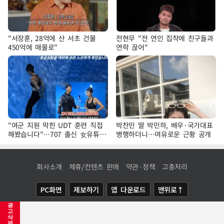
"서장훈, 28억에 산 서초 건물
전현무 "전 연인 집착에 친구들과
450억에 매물로"
연락 끊어"
"여군 지원 막힌 UDT 훈련 직접
박찬민 딸 박민하, 배우·국가대표
해봤습니다"…707 출신 女유튜버
병행하더니…여유로운 근황 공개
'완벽 소화'
회사소개
제휴/컨텐츠 판매
약관·정책
고충처리
PC화면
제보하기
앱 다운로드
맨위로↑
광
COPYRIGHTⓒ
NEWSIS
ALL RIGHTS RESERVED.
고
삭
제