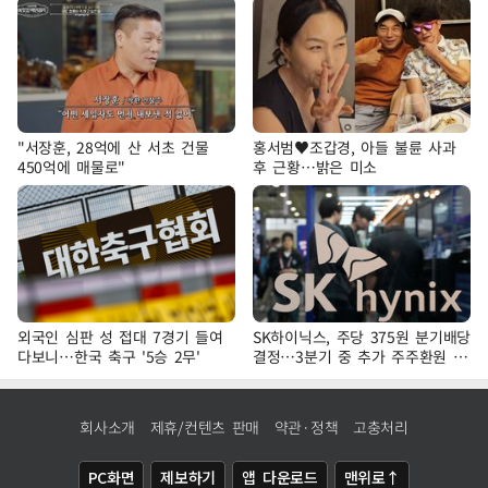
"서장훈, 28억에 산 서초 건물
홍서범♥조갑경, 아들 불륜 사과
450억에 매물로"
후 근황…밝은 미소
외국인 심판 성 접대 7경기 들여
SK하이닉스, 주당 375원 분기배당
다보니…한국 축구 '5승 2무'
결정…3분기 중 추가 주주환원 발
표
회사소개
제휴/컨텐츠 판매
약관·정책
고충처리
PC화면
제보하기
앱 다운로드
맨위로↑