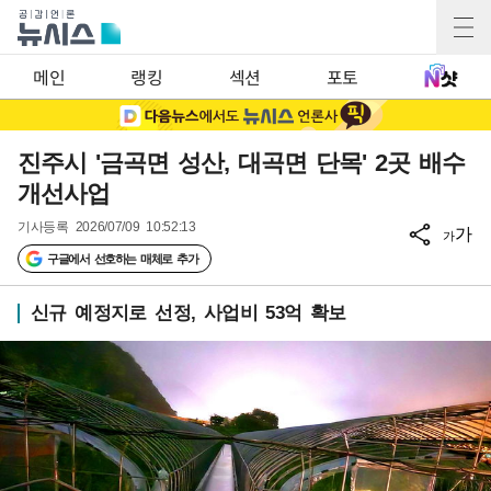
메인
랭킹
섹션
포토
진주시 '금곡면 성산, 대곡면 단목' 2곳 배수
개선사업
기사등록
2026/07/09 10:52:13
가
가
구글에서 선호하는 매체로 추가
신규 예정지로 선정, 사업비 53억 확보