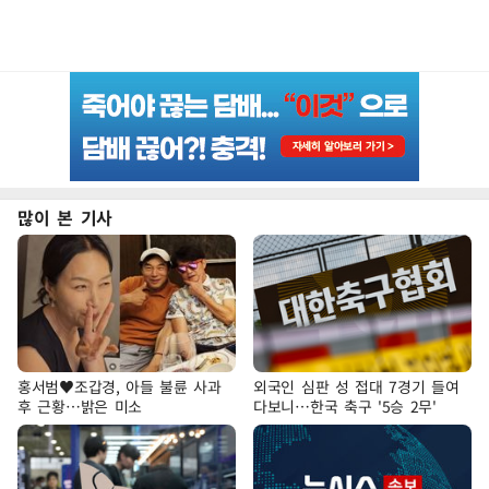
많이 본 기사
홍서범♥조갑경, 아들 불륜 사과
외국인 심판 성 접대 7경기 들여
후 근황…밝은 미소
다보니…한국 축구 '5승 2무'