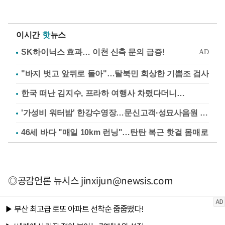
이시간
핫
뉴스
"바지 벗고 앞뒤로 돌아"…탈북민 회상한 기쁨조 검사
한국 떠난 김지수, 프라하 여행사 차렸다더니…
'가성비 워터밤' 한강수영장…문신고객·성묘사음원 민원
46세 바다 "매일 10km 런닝"…탄탄 복근 핫걸 몸매로
◎공감언론 뉴시스
jinxijun@newsis.com