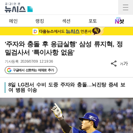
메인
랭킹
섹션
포토
'주자와 충돌 후 응급실행' 삼성 류지혁, 정
밀검사서 '특이사항 없음'
기사등록
2026/07/09 12:19:36
가
가
구글에서 선호하는 매체로 추가
8일 LG전서 수비 도중 주자와 충돌…뇌진탕 증세 보
여 병원 이송