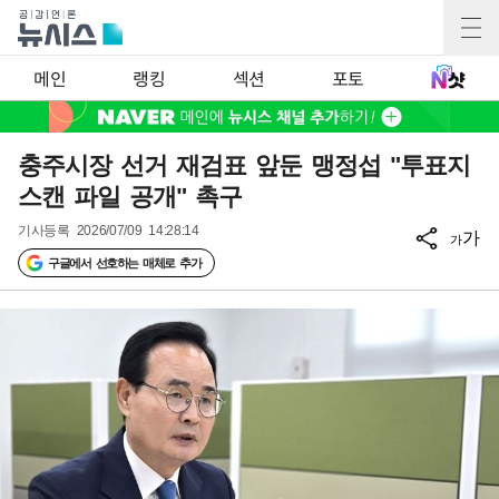
메인
랭킹
섹션
포토
충주시장 선거 재검표 앞둔 맹정섭 "투표지
스캔 파일 공개" 촉구
기사등록
2026/07/09 14:28:14
가
가
구글에서 선호하는 매체로 추가