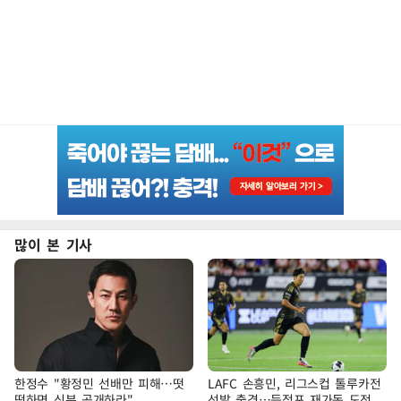
많이 본 기사
한정수 "황정민 선배만 피해…떳
LAFC 손흥민, 리그스컵 톨루카전
떳하면 신분 공개하라"
선발 출격…득점포 재가동 도전