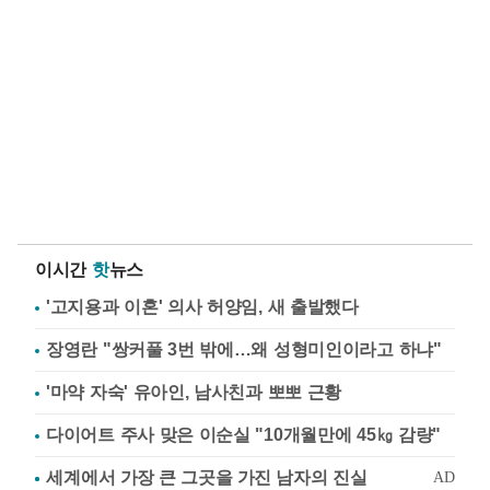
이시간
핫
뉴스
'고지용과 이혼' 의사 허양임, 새 출발했다
장영란 "쌍커풀 3번 밖에…왜 성형미인이라고 하냐"
'마약 자숙' 유아인, 남사친과 뽀뽀 근황
다이어트 주사 맞은 이순실 "10개월만에 45㎏ 감량"