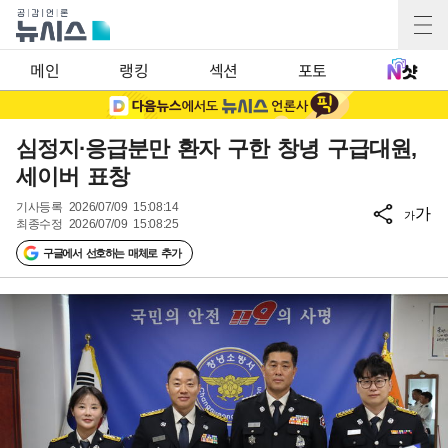
메인
랭킹
섹션
포토
심정지·응급분만 환자 구한 창녕 구급대원,
세이버 표창
기사등록
2026/07/09 15:08:14
가
가
최종수정
2026/07/09 15:08:25
구글에서 선호하는 매체로 추가