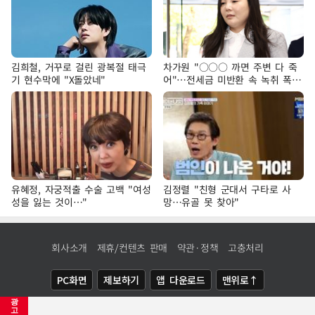
김희철, 거꾸로 걸린 광복절 태극
차가원 "○○○ 까면 주변 다 죽
기 현수막에 "X돌았네"
어"…전세금 미반환 속 녹취 폭로
파장
유혜정, 자궁적출 수술 고백 "여성
김정렬 "친형 군대서 구타로 사
성을 잃는 것이…"
망…유골 못 찾아"
회사소개
제휴/컨텐츠 판매
약관·정책
고충처리
PC화면
제보하기
앱 다운로드
맨위로↑
광
COPYRIGHTⓒ
NEWSIS
ALL RIGHTS RESERVED.
고