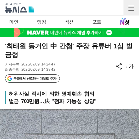
메인
랭킹
섹션
포토
'최태원 동거인 中 간첩' 주장 유튜버 1심 벌
금형
기사등록
2026/07/09 14:24:47
가
가
최종수정
2026/07/09 14:38:42
구글에서 선호하는 매체로 추가
허위사실 적시에 의한 명예훼손 혐의
벌금 700만원…法 "전파 가능성 상당"