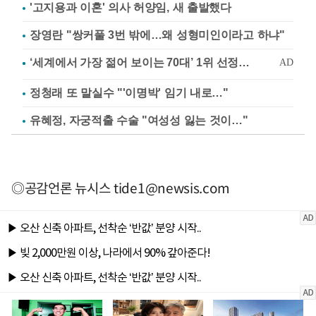
'고지용과 이혼' 의사 허양임, 새 출발했다
장영란 "쌍커풀 3번 밖에…왜 성형미인이라고 하냐"
정청래 또 말실수 "'이명박' 임기 내로…"
유혜정, 자궁적출 수술 "여성성 잃는 것이…"
◎공감언론 뉴시스
tide1@newsis.com