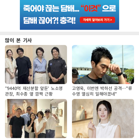
많이 본 기사
''9440억 재산분할 앞둔' 노소영
고영욱, 이번엔 박하선 공격…"류
관장, 최수종 옆 깜짝 근황
수영 열심히 일해야겠네"