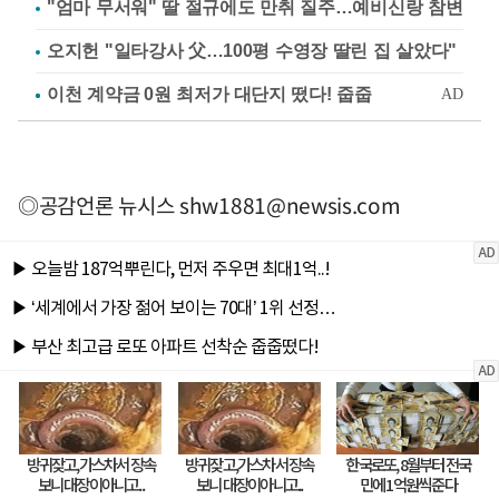
"엄마 무서워" 딸 절규에도 만취 질주…예비신랑 참변
오지헌 "일타강사 父…100평 수영장 딸린 집 살았다"
◎공감언론 뉴시스
shw1881@newsis.com