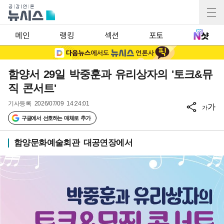
메인
랭킹
섹션
포토
함양서 29일 박중훈과 유리상자의 '토크&뮤
직 콘서트'
기사등록
2026/07/09 14:24:01
가
가
구글에서 선호하는 매체로 추가
함양문화예술회관 대공연장에서