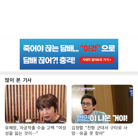
많이 본 기사
유혜정, 자궁적출 수술 고백 "여성
김정렬 "친형 군대서 구타로 사
성을 잃는 것이…"
망…유골 못 찾아"